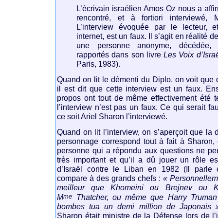
L’écrivain israélien Amos Oz nous a affi
rencontré, et à fortiori interviewé, 
L’interview évoquée par le lecteur, e
internet, est un faux. Il s’agit en réalité 
une personne anonyme, décédée,
rapportés dans son livre
Les Voix d’Isra
Paris, 1983).
Quand on lit le démenti du Diplo, on voit que
il est dit que cette interview est un faux. Ens
propos ont tout de même effectivement été te
l’interview n’est pas un faux. Ce qui serait f
ce soit Ariel Sharon l’interviewé.
Quand on lit l’interview, on s’aperçoit que la
personnage correspond tout à fait à Sharon, 
personne qui a répondu aux questions ne peu
très important et qu’il a dû jouer un rôle e
d’Israël contre le Liban en 1982 (Il parl
compare à des grands chefs :
« Personnelleme
meilleur que Khomeini ou Brejnev ou 
me
M
Thatcher, ou même que Harry Truman 
bombes tua un demi million de Japonais »
Sharon était ministre de la Défense lors de l’