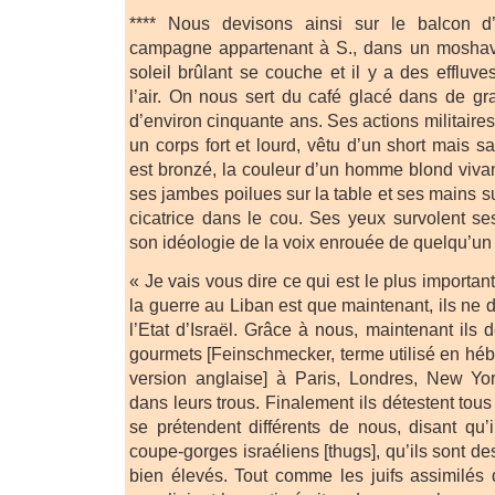
**** Nous devisons ainsi sur le balcon 
campagne appartenant à S., dans un moshav 
soleil brûlant se couche et il y a des effluves
l’air. On nous sert du café glacé dans de gr
d’environ cinquante ans. Ses actions militaires 
un corps fort et lourd, vêtu d’un short mais 
est bronzé, la couleur d’un homme blond vivant
ses jambes poilues sur la table et ses mains su
cicatrice dans le cou. Ses yeux survolent ses
son idéologie de la voix enrouée de quelqu’un 
« Je vais vous dire ce qui est le plus important,
la guerre au Liban est que maintenant, ils ne
l’Etat d’Israël. Grâce à nous, maintenant ils d
gourmets [Feinschmecker, terme utilisé en héb
version anglaise] à Paris, Londres, New Yor
dans leurs trous. Finalement ils détestent tous
se prétendent différents de nous, disant qu
coupe-gorges israéliens [thugs], qu’ils sont des
bien élevés. Tout comme les juifs assimilés