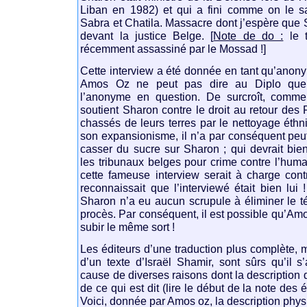
Liban en 1982) et qui a fini comme on le s
Sabra et Chatila. Massacre dont j’espère que
devant la justice Belge. [
Note de do :
le t
récemment assassiné par le Mossad !]
Cette interview a été donnée en tant qu’anon
Amos Oz ne peut pas dire au Diplo que 
l’anonyme en question. De surcroît, comm
soutient Sharon contre le droit au retour des 
chassés de leurs terres par le nettoyage éthni
son expansionisme, il n’a par conséquent peut
casser du sucre sur Sharon ; qui devrait bien
les tribunaux belges pour crime contre l’huma
cette fameuse interview serait à charge co
reconnaissait que l’interviewé était bien lui 
Sharon n’a eu aucun scrupule à éliminer le té
procès. Par conséquent, il est possible qu’Amo
subir le même sort !
Les éditeurs d’une traduction plus complète, 
d’un texte d’Israël Shamir, sont sûrs qu’il 
cause de diverses raisons dont la description 
de ce qui est dit (lire le début de la note des éd
Voici, donnée par Amos oz, la description physi