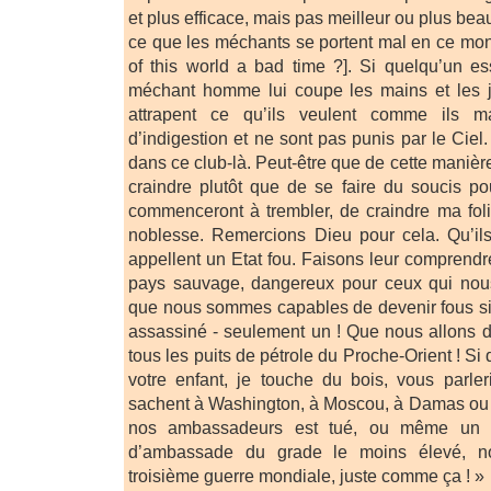
et plus efficace, mais pas meilleur ou plus bea
ce que les méchants se portent mal en ce mo
of this world a bad time ?]. Si quelqu’un e
méchant homme lui coupe les mains et les j
attrapent ce qu’ils veulent comme ils m
d’indigestion et ne sont pas punis par le Ciel.
dans ce club-là. Peut-être que de cette manièr
craindre plutôt que de se faire du soucis pou
commenceront à trembler, de craindre ma fol
noblesse. Remercions Dieu pour cela. Qu’ils
appellent un Etat fou. Faisons leur compren
pays sauvage, dangereux pour ceux qui nou
que nous sommes capables de devenir fous si 
assassiné - seulement un ! Que nous allons de
tous les puits de pétrole du Proche-Orient ! Si
votre enfant, je touche du bois, vous parle
sachent à Washington, à Moscou, à Damas ou 
nos ambassadeurs est tué, ou même un 
d’ambassade du grade le moins élevé, 
troisième guerre mondiale, juste comme ça ! »