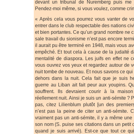
devant un tribunal de Nuremberg puis me j
Pendez-moi même, si vous voulez, comme crim
« Après cela vous pourrez vous vanter de vo
entrer dans le club respectable des nations civ
et bien portantes. Ce qu’un grand nombre ne 
sale travail du sionisme n’est pas encore termi
il aurait pu être terminé en 1948, mais vous av
empêché. Et tout cela à cause de la judaïté 
mentalité de diaspora. Les juifs en effet ne 
vous ouvrez vos yeux et regardez autour de v
nuit tombe de nouveau. Et nous savons ce qui ar
dehors dans la nuit. Cela fait que je suis h
guerre au Liban ait fait peur aux youpins. Qu’
souffrent. Ils devraient courir à la maiso
réellement nuit. Ainsi je suis un anti-sémite ? P
pas, citez Lilienblum plutôt [un des premier
n’est pas la peine de citer un anti-sémite. Ci
vraiment pas un anti-sémite, il y a même une 
son nom (S. puise ses citations dans un petit 
quand je suis arrivé). Est-ce que tout ce qui