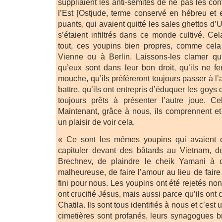
suppliaient les anti-sémites de ne pas les con
l’Est [Ostjude, terme conservé en hébreu et e
puants, qui avaient quitté les sales ghettos d’
s’étaient infiltrés dans ce monde cultivé. Ce
tout, ces youpins bien propres, comme cel
Vienne ou à Berlin. Laissons-les clamer qu’
qu’eux sont dans leur bon droit, qu’ils ne 
mouche, qu’ils préféreront toujours passer à l’
battre, qu’ils ont entrepris d’éduquer les goys
toujours prêts à présenter l’autre joue. C
Maintenant, grâce à nous, ils comprennent et 
un plaisir de voir cela.
« Ce sont les mêmes youpins qui avaient 
capituler devant des bâtards au Vietnam, 
Brechnev, de plaindre le cheik Yamani à
malheureuse, de faire l’amour au lieu de faire 
fini pour nous. Les youpins ont été rejetés no
ont crucifié Jésus, mais aussi parce qu’ils ont c
Chatila. Ils sont tous identifiés à nous et c’es
cimetières sont profanés, leurs synagogues br