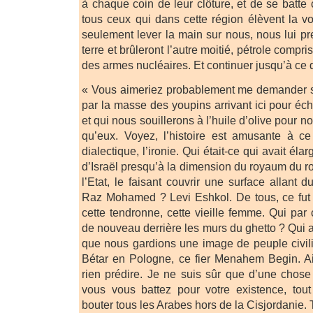
à chaque coin de leur clôture, et de se batte
tous ceux qui dans cette région élèvent la vo
seulement lever la main sur nous, nous lui pr
terre et brûleront l’autre moitié, pétrole compri
des armes nucléaires. Et continuer jusqu’à ce q
« Vous aimeriez probablement me demander si
par la masse des youpins arrivant ici pour éc
et qui nous souillerons à l’huile d’olive pour 
qu’eux. Voyez, l’histoire est amusante à ce
dialectique, l’ironie. Qui était-ce qui avait élarg
d’Israël presqu’à la dimension du royaum du r
l’Etat, le faisant couvrir une surface allant
Raz Mohamed ? Levi Eshkol. De tous, ce fut 
cette tendronne, cette vieille femme. Qui par
de nouveau derrière les murs du ghetto ? Qui a
que nous gardions une image de peuple civil
Bétar en Pologne, ce fier Menahem Begin. Ai
rien prédire. Je ne suis sûr que d’une chos
vous vous battez pour votre existence, to
bouter tous les Arabes hors de la Cisjordanie. 