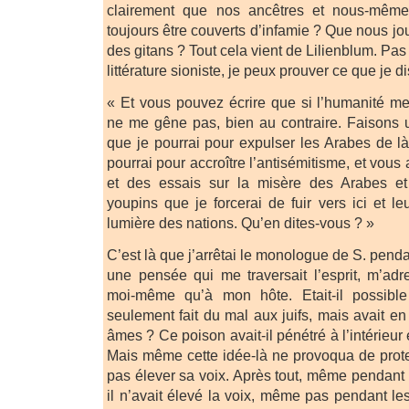
clairement que nos ancêtres et nous-mêmes
toujours être couverts d’infamie ? Que nous j
des gitans ? Tout cela vient de Lilienblum. Pas
littérature sioniste, je peux prouver ce que je di
« Et vous pouvez écrire que si l’humanité me
ne me gêne pas, bien au contraire. Faisons un
que je pourrai pour expulser les Arabes de là,
pourrai pour accroître l’antisémitisme, et vous
et des essais sur la misère des Arabes et
youpins que je forcerai de fuir vers ici et l
lumière des nations. Qu’en dites-vous ? »
C’est là que j’arrêtai le monologue de S. penda
une pensée qui me traversait l’esprit, m’adr
moi-même qu’à mon hôte. Etait-il possible
seulement fait du mal aux juifs, mais avait e
âmes ? Ce poison avait-il pénétré à l’intérieur et
Mais même cette idée-là ne provoqua de protes
pas élever sa voix. Après tout, même pendant 
il n’avait élevé la voix, même pas pendant le