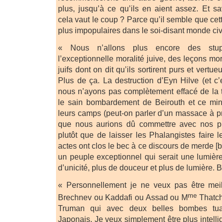
plus, jusqu’à ce qu’ils en aient assez. Et s
cela vaut le coup ? Parce qu’il semble que ce
plus impopulaires dans le soi-disant monde civi
« Nous n’allons plus encore des stu
l’exceptionnelle moralité juive, des leçons m
juifs dont on dit qu’ils sortirent purs et vert
Plus de ça. La destruction d’Eyn Hilve (et 
nous n’ayons pas complètement effacé de la te
le sain bombardement de Beirouth et ce mi
leurs camps (peut-on parler d’un massace à 
que nous aurions dû commettre avec nos pr
plutôt que de laisser les Phalangistes faire l
actes ont clos le bec à ce discours de merde [b
un peuple exceptionnel qui serait une lumière
d’unicité, plus de douceur et plus de lumière. 
« Personnellement je ne veux pas être mei
me
Brechnev ou Kaddafi ou Assad ou M
Thatch
Truman qui avec deux belles bombes tu
Japonais. Je veux simplement être plus intelli