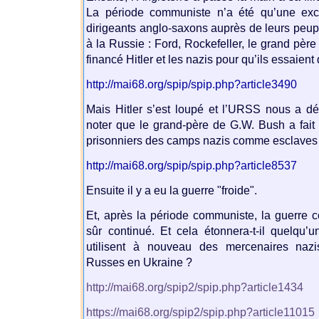
La période communiste n’a été qu’une exc
dirigeants anglo-saxons auprès de leurs peupl
à la Russie : Ford, Rockefeller, le grand père
financé Hitler et les nazis pour qu’ils essaient
http://mai68.org/spip/spip.php?article3490
Mais Hitler s’est loupé et l’URSS nous a d
noter que le grand-père de G.W. Bush a fait f
prisonniers des camps nazis comme esclaves 
http://mai68.org/spip/spip.php?article8537
Ensuite il y a eu la guerre "froide".
Et, après la période communiste, la guerre c
sûr continué. Et cela étonnera-t-il quelqu
utilisent à nouveau des mercenaires nazi
Russes en Ukraine ?
http://mai68.org/spip2/spip.php?article1434
https://mai68.org/spip2/spip.php?article11015