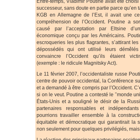
Entre-temps, Vladimir Poutine avait été chois
successeur, sans doute en partie parce qu’en ta
KGB en Allemagne de l’Est, il avait une ce
compréhension de l’Occident. Poutine a so
causé par l’acceptation par Eltsine d’u
économique conçu par les Américains. Pout
escroqueries les plus flagrantes, s’attirant le
dépossédés qui ont utilisé leurs démêlés
convaincre l’Occident qu’ils étaient vic
(exemple : le ridicule Magnitsky Act).
Le 11 février 2007, l’occidentaliste russe Pou
centre de pouvoir occidental, la Conférence su
et a demandé à être compris par l’Occident. C’
si on le veut. Poutine a contesté le "monde un
États-Unis et a souligné le désir de la Russi
partenaires responsables et indépendant
pourrions travailler ensemble à la construc
équitable et démocratique qui garantirait la s
non seulement pour quelques privilégiés, mais 
La réaction des principaux partenaires occident