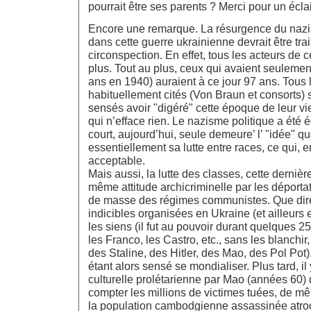
pourrait être ses parents ? Merci pour un écla
Encore une remarque. La résurgence du nazi
dans cette guerre ukrainienne devrait être tra
circonspection. En effet, tous les acteurs de 
plus. Tout au plus, ceux qui avaient seuleme
ans en 1940) auraient à ce jour 97 ans. Tous 
habituellement cités (Von Braun et consorts) s
sensés avoir "digéré" cette époque de leur vie 
qui n’efface rien. Le nazisme politique a été é
court, aujourd’hui, seule demeure’ l’ "idée" q
essentiellement sa lutte entre races, ce qui, en
acceptable.
Mais aussi, la lutte des classes, cette derniè
même attitude archicriminelle par les déporta
de masse des régimes communistes. Que dir
indicibles organisées en Ukraine (et ailleurs 
les siens (il fut au pouvoir durant quelques 2
les Franco, les Castro, etc., sans les blanchir
des Staline, des Hitler, des Mao, des Pol Po
étant alors sensé se mondialiser. Plus tard, il 
culturelle prolétarienne par Mao (années 60) 
compter les millions de victimes tuées, de 
la population cambodgienne assassinée atro