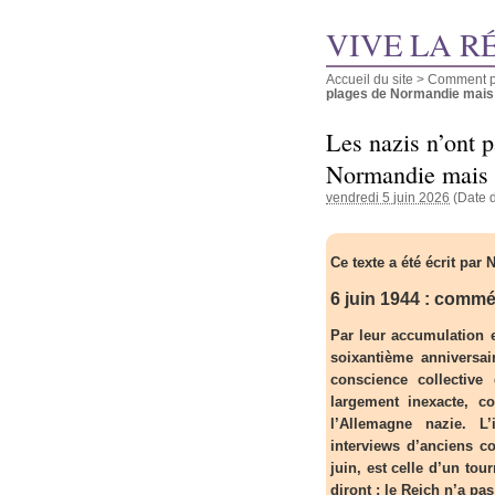
VIVE LA R
Accueil du site
>
Comment pu
plages de Normandie mais d
Les nazis n’ont p
Normandie mais d
vendredi 5 juin 2026
(Date d
Ce texte a été écrit par N
6 juin 1944 : commé
Par leur accumulation e
soixantième anniversai
conscience collective
largement inexacte, co
l’Allemagne nazie. L
interviews d’anciens c
juin, est celle d’un tou
diront : le Reich n’a p