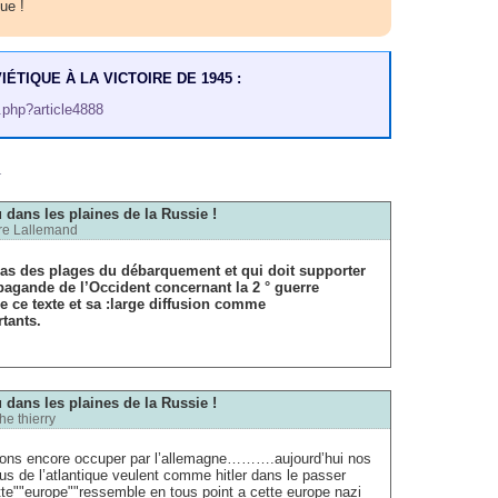
ue !
ÉTIQUE À LA VICTOIRE DE 1945 :
p.php?article4888
m
u dans les plaines de la Russie !
re Lallemand
as des plages du débarquement et qui doit supporter
agande de l’Occident concernant la 2 ° guerre
e ce texte et sa :large diffusion comme
tants.
u dans les plaines de la Russie !
he thierry
rions encore occuper par l’allemagne……….aujourd’hui nos
us de l’atlantique veulent comme hitler dans le passer
ette""europe""ressemble en tous point a cette europe nazi