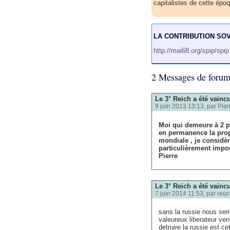
capitalistes de cette époq
LA CONTRIBUTION SOVI
http://mai68.org/spip/spi
2 Messages de foru
Le 3° Reich a été vainc
9 juin 2013 13:13, par
Pier
Moi qui demeure à 2 p
en permanence la prop
mondiale , je considèr
particulièrement impor
Pierre
Le 3° Reich a été vainc
7 juin 2014 11:53, par
reuc
sans la russie nous se
valeureux liberateur ven
detruire la russie est c