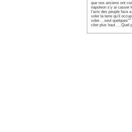
que nos anciens ont co
napoleon s’y ai casser l
l’avis des peuple face 
voler la terre qu’il occ
voler….seul quelques""
citer plus haut…..Quel 