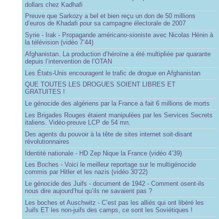
dollars chez Kadhafi
Preuve que Sarkozy a bel et bien reçu un don de 50 millions
d’euros de Khadafi pour sa campagne électorale de 2007
Syrie - Irak - Propagande américano-sioniste avec Nicolas Hénin à
la télévision (vidéo 7’44)
Afghanistan. La production d’héroïne a été multipliée par quarante
depuis l’intervention de l’OTAN
Les États-Unis encouragent le trafic de drogue en Afghanistan
QUE TOUTES LES DROGUES SOIENT LIBRES ET
GRATUITES !
Le génocide des algériens par la France a fait 6 millions de morts
Les Brigades Rouges étaient manipulées par les Services Secrets
italiens. Vidéo-preuve LCP de 54 mn.
Des agents du pouvoir à la tête de sites internet soit-disant
révolutionnaires
Identité nationale - HD Zep Nique la France (vidéo 4’39)
Les Boches - Voici le meilleur reportage sur le multigénocide
commis par Hitler et les nazis (vidéo 30’22)
Le génocide des Juifs - document de 1942 - Comment osent-ils
nous dire aujourd’hui qu’ils ne savaient pas ?
Les boches et Auschwitz - C’est pas les alliés qui ont libéré les
Juifs ET les non-juifs des camps, ce sont les Soviétiques !