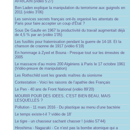
AFRICAIN (vidéo 5’27)
Ben Laden explique la manipulation du terrorisme aux guignols en
2011 (vidéo 3’06)
Les services secrets français ont-ils organisé les attentats de
Paris pour faire accepter un coup d’État ?
Sous De Gaulle en 1967 la productivité du travail augmentait déjà
de 4,5 % par an (vidéo 1’05)
Les fusillés pour fraternisation pendant la guerre de 14-18. Et la
chanson de craonne de 1917 (vidéo 6’19)
En hommage à Zyed et Bouna - Presque tout sur les émeutes de
2005
Le massacre d’au moins 200 Algériens à Paris le 17 octobre 1961
(Vidéo-preuve de manipulation)
Les Rothschild sont les grands maîtres du sionisme
Contestation - Voici les raisons de l’apathie des Français
Le Pen - 40 ans de Front National (vidéo 89’20)
MOURIR POUR DES IDEES, C’EST BIEN BEAU, MAIS
LESQUELLES ?
Pollution - 11 mars 2016 - Du plastique au menu d’une bactérie
Le temps existe-t-il ? vidéo de 18’
Le tigre - un chasseur sachant chasser ! (vidéo 57’44)
Hiroshima - Nagazaki - Ce n’est pas la bombe atomique qui a