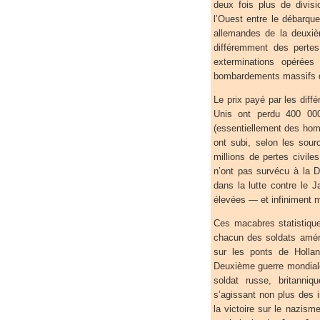
deux fois plus de divis
l’Ouest entre le débarque
allemandes de la deuxiè
différemment des pertes 
exterminations opérées
bombardements massifs de
Le prix payé par les diffé
Unis ont perdu 400 000
(essentiellement des ho
ont subi, selon les sour
millions de pertes civi
n’ont pas survécu à la 
dans la lutte contre le 
élevées — et infiniment 
Ces macabres statistique
chacun des soldats amér
sur les ponts de Holla
Deuxième guerre mondiale
soldat russe, britanniq
s’agissant non plus des i
la victoire sur le nazisme