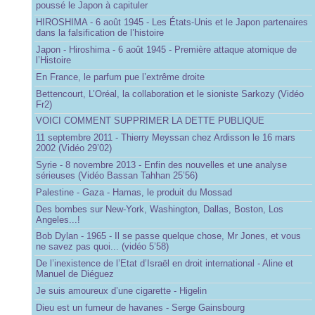
poussé le Japon à capituler
HIROSHIMA - 6 août 1945 - Les États-Unis et le Japon partenaires
dans la falsification de l’histoire
Japon - Hiroshima - 6 août 1945 - Première attaque atomique de
l’Histoire
En France, le parfum pue l’extrême droite
Bettencourt, L’Oréal, la collaboration et le sioniste Sarkozy (Vidéo
Fr2)
VOICI COMMENT SUPPRIMER LA DETTE PUBLIQUE
11 septembre 2011 - Thierry Meyssan chez Ardisson le 16 mars
2002 (Vidéo 29’02)
Syrie - 8 novembre 2013 - Enfin des nouvelles et une analyse
sérieuses (Vidéo Bassan Tahhan 25’56)
Palestine - Gaza - Hamas, le produit du Mossad
Des bombes sur New-York, Washington, Dallas, Boston, Los
Angeles...!
Bob Dylan - 1965 - Il se passe quelque chose, Mr Jones, et vous
ne savez pas quoi... (vidéo 5’58)
De l’inexistence de l’Etat d’Israël en droit international - Aline et
Manuel de Diéguez
Je suis amoureux d’une cigarette - Higelin
Dieu est un fumeur de havanes - Serge Gainsbourg