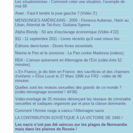
Les situationnistes - Comment créer une situation, l’exemple de
mai 68
Awet - Faut-il tendre la joue gauche ? (Vidéo 3’)
MENSONGES AMÉRICAINS - 2005 - Florence Aubenas, Hariri au
Liban, Attentat de Tel-Aviv, Giuliana Sgrena
Alpha Blondy - 50 ans d’esclavage économique (Vidéo 4’22)
911 - 11 septembre 2011 - Livres récents qu’il vaut mieux lire.
Éditions demi-lunes - Divers livres essentiels
Marine le Pen et le sionisme - Le Pen contre Madonna (videos)
RDA - L’amour autrement en Allemagne de l’Est (vidéo Arte 52
minutes)
« En France, je dis bien en France, des sacrifices et des charniers
d’enfants » Élise Lucet le 27 Mars 1999 sur FR3 - vidéo de 96
minutes
Quelles sont les moeurs sexuelles des grands de ce monde ?
(vidéo témoignage essentiel ! 44’06)
Vidéo-montage de 25 minutes dénonçant les réseaux de criminalité
sexuelles et sadiques organisés par et pour la classe dominante.
Comment l’Armée rouge a vaincu l’Allemagne nazie
LA CONTRIBUTION SOVIÉTIQUE À LA VICTOIRE DE 1945 !
Les nazis n’ont pas été vaincus sur les plages de Normandie
mais dans les plaines de Russie !