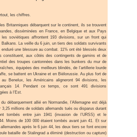
tout, les chiffres.
es Britanniques débarquent sur le continent, ils se trouvent
emandes, disséminées en France, en Belgique et aux Pays
s soviétiques affrontent 193 divisions, sur un front qui
 Balkans. La veille du 6 juin, un tiers des soldats survivants
à enduré une blessure au combat. 11% ont été blessés deux
és constituent, aux côtés des contingents de gamins et de
sentiel des troupes cantonnées dans les bunkers du mur de
fraîches, équipées des meilleurs blindés, de l’artillerie lourde
ffe, se battent en Ukraine et en Biélorussie. Au plus fort de
t au Benelux, les Américains aligneront 94 divisions, les
Français 14. Pendant ce temps, ce sont 491 divisions
gées à l’Est.
 du débarquement allié en Normandie, l’Allemagne est déjà
r 3,25 millions de soldats allemands tués ou disparus durant
sont tombés entre juin 1941 (invasion de l’URSS) et le
44. Moins de 100 000 étaient tombés avant juin 41. Et sur
 allemandes après le 6 juin 44, les deux tiers se font encore
seule bataille de Stalingrad a éliminé (destruction ou capture)