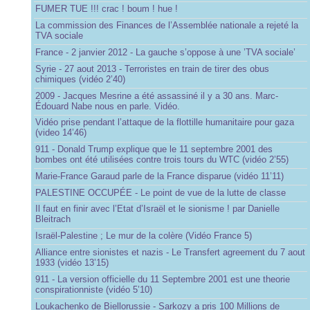
FUMER TUE !!! crac ! boum ! hue !
La commission des Finances de l’Assemblée nationale a rejeté la
TVA sociale
France - 2 janvier 2012 - La gauche s’oppose à une ’TVA sociale’
Syrie - 27 aout 2013 - Terroristes en train de tirer des obus
chimiques (vidéo 2’40)
2009 - Jacques Mesrine a été assassiné il y a 30 ans. Marc-
Édouard Nabe nous en parle. Vidéo.
Vidéo prise pendant l’attaque de la flottille humanitaire pour gaza
(video 14’46)
911 - Donald Trump explique que le 11 septembre 2001 des
bombes ont été utilisées contre trois tours du WTC (vidéo 2’55)
Marie-France Garaud parle de la France disparue (vidéo 11’11)
PALESTINE OCCUPÉE - Le point de vue de la lutte de classe
Il faut en finir avec l’Etat d’Israël et le sionisme ! par Danielle
Bleitrach
Israël-Palestine ; Le mur de la colère (Vidéo France 5)
Alliance entre sionistes et nazis - Le Transfert agreement du 7 aout
1933 (vidéo 13’15)
911 - La version officielle du 11 Septembre 2001 est une theorie
conspirationniste (vidéo 5’10)
Loukachenko de Biellorussie - Sarkozy a pris 100 Millions de