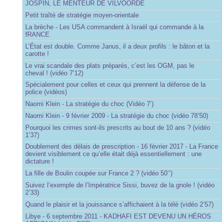
JOSPIN, LE MENTEUR DE VILVOORDE
Petit traîté de stratégie moyen-orientale
La brèche - Les USA commandent à Israël qui commande à la
fRANCE
L’État est double. Comme Janus, il a deux profils : le bâton et la
carotte !
Le vrai scandale des plats préparés, c’est les OGM, pas le
cheval ! (vidéo 7’12)
Spécialement pour celles et ceux qui prennent la défense de la
police (vidéos)
Naomi Klein - La stratégie du choc (Vidéo 7’)
Naomi Klein - 9 février 2009 - La stratégie du choc (vidéo 78’50)
Pourquoi les crimes sont-ils prescrits au bout de 10 ans ? (vidéo
1’37)
Doublement des délais de prescription - 16 février 2017 - La France
devient visiblement ce qu’elle était déjà essentiellement : une
dictature !
La fille de Boulin coupée sur France 2 ? (vidéo 50’’)
Suivez l’exemple de l’Impératrice Sissi, buvez de la gnole ! (vidéo
2’33)
Quand le plaisir et la jouissance s’affichaient à la télé (vidéo 2’57)
Libye - 6 septembre 2011 - KADHAFI EST DEVENU UN HÉROS