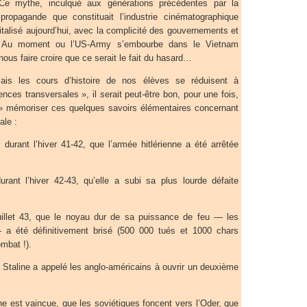
Ce mythe, inculqué aux générations précédentes par la
ropagande que constituait l’industrie cinématographique
italisé aujourd’hui, avec la complicité des gouvernements et
 Au moment ou l’US-Army s’embourbe dans le Vietnam
nous faire croire que ce serait le fait du hasard…
ais les cours d’histoire de nos élèves se réduisent à
nces transversales », il serait peut-être bon, pour une fois,
 » mémoriser ces quelques savoirs élémentaires concernant
ale :
urant l’hiver 41-42, que l’armée hitlérienne a été arrêtée
rant l’hiver 42-43, qu’elle a subi sa plus lourde défaite
illet 43, que le noyau dur de sa puissance de feu — les
 a été définitivement brisé (500 000 tués et 1000 chars
ombat !).
taline a appelé les anglo-américains à ouvrir un deuxième
e est vaincue, que les soviétiques foncent vers l’Oder, que