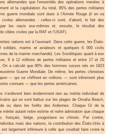
ions allemandes que l’ensemble des opérations menées à
ment et la capitulation. Au total, 85% des pertes militaires
me guerre mondiale sont dues à l’Armée Rouge (il en va
civiles allemandes : celles-ci sont, d’abord, le fait des
 par les nazis eux-mêmes et, ensuite, le résultat des
 cibles civiles par la RAF et l’USAF).
rentes nations est à l’avenant. Dans cette guerre, les États-
 soldats, marins et aviateurs et quelques 6 000 civils
mmes de la marine marchande). Les Soviétiques quant à eux
ces, 9 à 12 millions de pertes militaires et entre 17 et 20
les. On a calculé que 80% des hommes russes nés en 1923
Deuxième Guerre Mondiale. De même, les pertes chinoises
Japon — qui se chiffrent en millions — sont infiniment plus
moins connues — que les pertes américaines.
s n’enlèvent bien évidemment rien au mérite individuel de
icains qui se sont battus sur les plages de Omaha Beach,
nde ou dans les forêts des Ardennes. Chaque GI de la
 mérite autant notre estime et notre admiration que chaque
ue, français, belge, yougoslave ou chinois. Par contre,
ndividus mais des nations, la contribution des États-Unis à
 est largement inférieure à celle que voudrait faire croire la