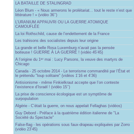
LA BATAILLE DE STALINGRAD
Léon Blum - « Nous armerons le prolétariat... tout le reste n’est que
littérature ! » (vidéo 36’’)
L’URANIUM APPAUVRI OU LA GUERRE ATOMIQUE
CAMOUFLÉE
La loi Rothschild, cause de l’endettement de la France
Les trahisons des socialistes depuis leur origine
La grande et belle Rosa Luxemburg n’avait pas la pensée
boiteuse ! GUERRE À LA GUERRE ! (vidéo 45’45)
A l’origine du 1
mai : Lucy Parsons, la veuve des martyrs de
er
Chicago
Canada - 25 octobre 2014 - Le terrorisme commandité par l’État et
le prétendu "loup solitaire" (vidéos 1’16 et 4’36)
Antisionisme - même Finkielkraut accepte que l’on conteste
l’existence d’Israël ! (vidéo 15’’)
La prise de conscience écologique est un symptôme de
surpopulation
Algérie - C’était la guerre, on nous appelait Fellaghas (vidéos)
Guy Debord - Préface à la quatrième édition italienne de "La
Société du Spectacle"
False-flag - les opérations sous faux-drapeau expliquées par Zorro
(vidéo 23’45)