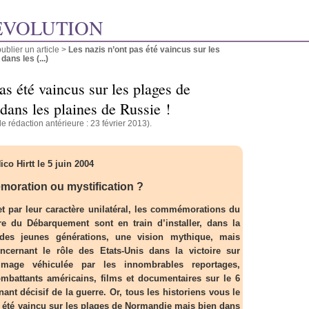
ÉVOLUTION
blier un article
>
Les nazis n’ont pas été vaincus sur les
ans les (...)
as été vaincus sur les plages de
ans les plaines de Russie !
e rédaction antérieure : 23 février 2013).
ico Hirtt le 5 juin 2004
moration ou mystification ?
t par leur caractère unilatéral, les commémorations du
re du Débarquement sont en train d’installer, dans la
 des jeunes générations, une vision mythique, mais
ncernant le rôle des Etats-Unis dans la victoire sur
’image véhiculée par les innombrables reportages,
ombattants américains, films et documentaires sur le 6
rnant décisif de la guerre. Or, tous les historiens vous le
as été vaincu sur les plages de Normandie mais bien dans