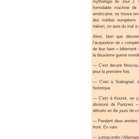
mythologie du Jour J. 
formidable machine de p
américaine, se trouve rev
des médias européens.
irakien, on aura du mal à 
Alors, bien que désorm
l’acquisition de « compéte
de leur faire « bêtement
la deuxième guerre mondi
— C’est devant Moscou, d
pour la première fois.
— C’est à Stalingrad, du
historique.
— C’est à Koursk, en ju
divisions de Pantzers —
détruits en dix jours de c
— Pendant deux années, S
front. En vain.
— Lorsqu’enfin l’Allemagn