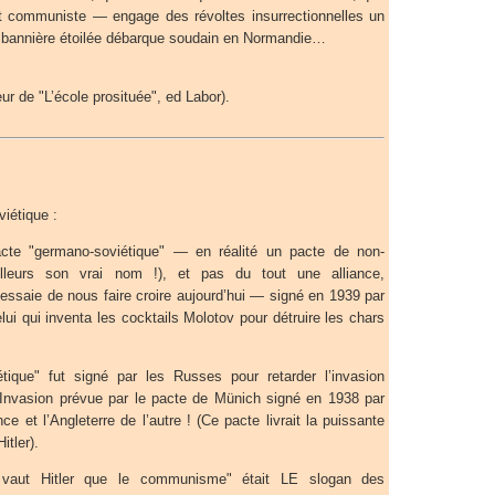
 communiste — engage des révoltes insurrectionnelles un
a bannière étoilée débarque soudain en Normandie…
ur de "L’école prosituée", ed Labor).
iétique :
acte "germano-soviétique" — en réalité un pacte de non-
ailleurs son vrai nom !), et pas du tout une alliance,
essaie de nous faire croire aujourd’hui — signé en 1939 par
lui qui inventa les cocktails Molotov pour détruire les chars
tique" fut signé par les Russes pour retarder l’invasion
 Invasion prévue par le pacte de Münich signé en 1938 par
nce et l’Angleterre de l’autre ! (Ce pacte livrait la puissante
tler).
vaut Hitler que le communisme" était LE slogan des