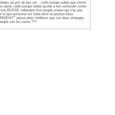
mbattu au prix de leur vie….cette europe oublie que meme
es dents cette europe oublie qu’elle a ete construite contre
a une RUSSIE millenaire d’un peuple unique qui n’as pas
upe et que personne sur cette terre ne pourras leurs
 NIGEAU"" pense etres meilleurs que ces deux strateges
peuple vas les suivre ???