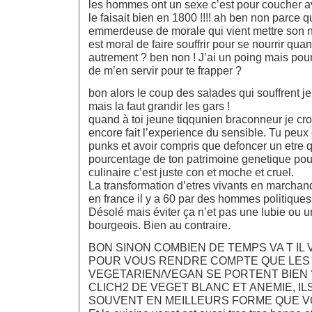
les hommes ont un sexe c’est pour coucher 
le faisait bien en 1800 !!!! ah ben non parce qu
emmerdeuse de morale qui vient mettre son nez
est moral de faire souffrir pour se nourrir qua
autrement ? ben non ! J’ai un poing mais pour
de m’en servir pour te frapper ?
bon alors le coup des salades qui souffrent j
mais la faut grandir les gars !
quand à toi jeune tiqqunien braconneur je cro
encore fait l’experience du sensible. Tu peux 
punks et avoir compris que defoncer un etre 
pourcentage de ton patrimoine genetique pou
culinaire c’est juste con et moche et cruel.
La transformation d’etres vivants en marcha
en france il y a 60 par des hommes politiques 
Désolé mais éviter ça n’et pas une lubie ou u
bourgeois. Bien au contraire.
BON SINON COMBIEN DE TEMPS VA T IL 
POUR VOUS RENDRE COMPTE QUE LES
VEGETARIEN/VEGAN SE PORTENT BIEN ?
CLICH2 DE VEGET BLANC ET ANEMIE, IL
SOUVENT EN MEILLEURS FORME QUE V