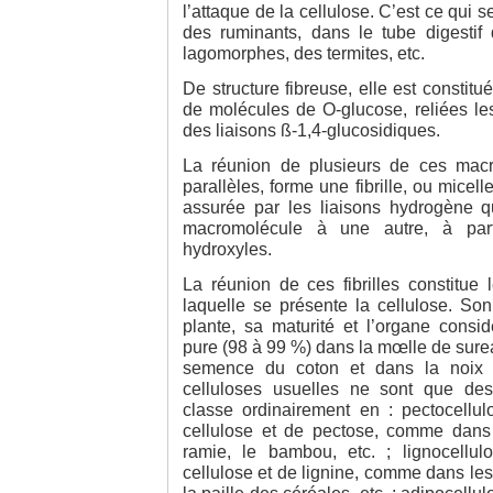
l’attaque de la cellulose. C’est ce qui
des ruminants, dans le tube digestif
lagomorphes, des termites, etc.
De structure fibreuse, elle est constit
de molécules de O-glucose, reliées le
des liaisons ß-1,4-glucosidiques.
La réunion de plusieurs de ces macro
parallèles, forme une fibrille, ou micell
assurée par les liaisons hydrogène qu
macromolécule à une autre, à par
hydroxyles.
La réunion de ces fibrilles constitue 
laquelle se présente la cellulose. So
plante, sa maturité et l’organe consi
pure (98 à 99 %) dans la mœlle de sure
semence du coton et dans la noix 
celluloses usuelles ne sont que de
classe ordinairement en : pectocellul
cellulose et de pectose, comme dans l
ramie, le bambou, etc. ; lignocellul
cellulose et de lignine, comme dans les f