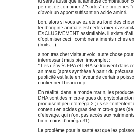
tu seras aussi que la fameuse combinaison 
permet de combiner 2 "sortes" de proteines "
d’avoir un apport suffisant en acide aminé.
bon, alors si vous aviez été au fond des chos
fer d’origine animale est certes mieux assimi
EXCLUSIVEMENT assimilable. Il existe d’ail
d’optimiser ceci : combiner aliments riches en 
(fruits…).
sinon tres cher visiteur voici autre chose pour
interressant mais bien imcomplet :
" Les dérivés EPA et DHA se trouvent dans ce
animaux (après synthèse à partir du précurseu
publicité est faite en faveur de certains poiss
contiennent beaucoup.
En réalité, dans le monde marin, les producte
DHA sont des micro-algues du phytoplancton 
produisent peu d’oméga-3 ; ils se contentent 
contenu en acides gras des micro-algues (de c
d’élevage, qui n’ont pas accès aux nutriment
bien moins d’oméga-31).
Le problème pour la santé est que les poisso