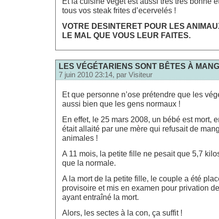
Et la cuisine veget est aussi tres tres bonne e
tous vos steak frites d’ecervelés !
VOTRE DESINTERET POUR LES ANIMAUX
LE MAL QUE VOUS LEUR FAITES.
LES VÉGÉTARIENS SONT BÊTES À MANGE
7 juin 2010 23:14, par
Visiteur
Et que personne n’ose prétendre que les végé
aussi bien que les gens normaux !
En effet, le 25 mars 2008, un bébé est mort, e
était allaité par une mère qui refusait de man
animales !
A 11 mois, la petite fille ne pesait que 5,7 kilo
que la normale.
A la mort de la petite fille, le couple a été pl
provisoire et mis en examen pour privation de
ayant entraîné la mort.
Alors, les sectes à la con, ça suffit !