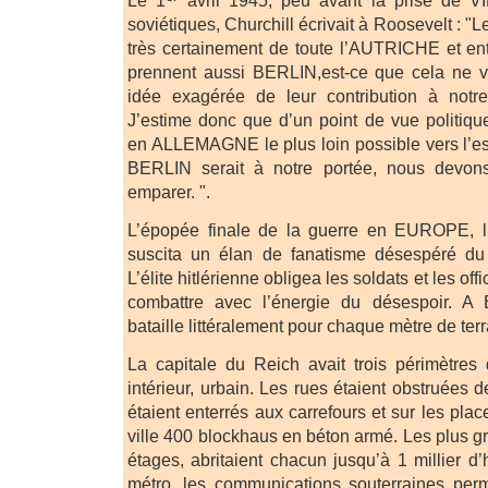
Le 1
avril 1945, peu avant la prise de V
soviétiques, Churchill écrivait à Roosevelt : 
très certainement de toute l’AUTRICHE et en
prennent aussi BERLIN,est-ce que cela ne 
idée exagérée de leur contribution à not
J’estime donc que d’un point de vue politiq
en ALLEMAGNE le plus loin possible vers l’es
BERLIN serait à notre portée, nous devo
emparer. ".
L’épopée finale de la guerre en EUROPE, l
suscita un élan de fanatisme désespéré du
L’élite hitlérienne obligea les soldats et les of
combattre avec l’énergie du désespoir. A BE
bataille littéralement pour chaque mètre de terr
La capitale du Reich avait trois périmètres 
intérieur, urbain. Les rues étaient obstruées 
étaient enterrés aux carrefours et sur les pla
ville 400 blockhaus en béton armé. Les plus g
étages, abritaient chacun jusqu’à 1 millier 
métro, les communications souterraines perm