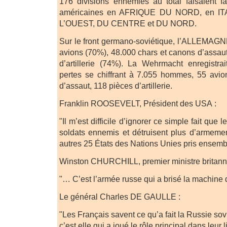
176 divisions ennemies au total faisaient f
américaines en AFRIQUE DU NORD, en I
L’OUEST, DU CENTRE et DU NORD.
Sur le front germano-soviétique, l’ALLEMAGNE
avions (70%), 48.000 chars et canons d’assau
d’artillerie (74%). La Wehrmacht enregistra
pertes se chiffrant à 7.055 hommes, 55 avio
d’assaut, 118 pièces d’artillerie.
Franklin ROOSEVELT, Président des USA :
"Il m’est difficile d’ignorer ce simple fait que
soldats ennemis et détruisent plus d’armeme
autres 25 États des Nations Unies pris ensembl
Winston CHURCHILL, premier ministre britann
"… C’est l’armée russe qui a brisé la machin
Le général Charles DE GAULLE :
"Les Français savent ce qu’a fait la Russie sov
c’est elle qui a joué le rôle principal dans leur l