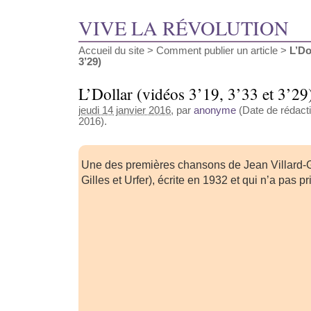
VIVE LA RÉVOLUTION
Accueil du site
>
Comment publier un article
>
L’Do
3’29)
L’Dollar (vidéos 3’19, 3’33 et 3’29
jeudi 14 janvier 2016
, par
anonyme
(Date de rédacti
2016).
Une des premières chansons de Jean Villard-Gi
Gilles et Urfer), écrite en 1932 et qui n’a pas pri