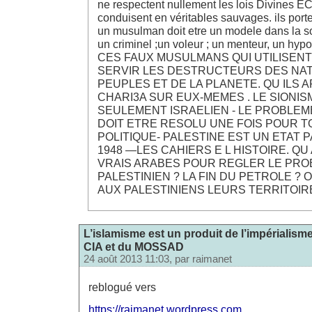
ne respectent nullement les lois Divines
conduisent en véritables sauvages. ils porte
un musulman doit etre un modele dans la s
un criminel ;un voleur ; un menteur, un hy
CES FAUX MUSULMANS QUI UTILISENT
SERVIR LES DESTRUCTEURS DES NAT
PEUPLES ET DE LA PLANETE. QU ILS 
CHARI3A SUR EUX-MEMES . LE SIONIS
SEULEMENT ISRAELIEN - LE PROBLEM
DOIT ETRE RESOLU UNE FOIS POUR TO
POLITIQUE- PALESTINE EST UN ETAT
1948 —LES CAHIERS E L HISTOIRE. Q
VRAIS ARABES POUR REGLER LE PR
PALESTINIEN ? LA FIN DU PETROLE ? 
AUX PALESTINIENS LEURS TERRITOIR
L’islamisme est un produit de l’impérialism
CIA et du MOSSAD
24 août 2013 11:03, par
raimanet
reblogué vers
https://raimanet.wordpress.com