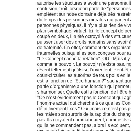
autorise les structures à avoir une personnalit
confusion croît lorsqu’on parle de "personnes
empiètent sur notre domaine déjà très restrein
du temps des personnes morales qui parlent 
personnes physiques. Il n’y a plus rien de viv
plan symbolique, virtuel. Ici, le concept de p
coupé en deux, il a été octroyé à des structure
puissent user des droits humains sans avoir à
de fraternité. En effet, comment des organisat
fraternelles puisqu’elles sont conçues pour as
"Le Concept cache la relation". OUI. Mais il 
comme le pouvoir. Le pouvoir n’existe pas, m
rêvent tellement qu’ils se l’inventent. Peut-ê
court-circuiter les autorités de tous poils en 
est la fonction de l’être humain ?" sachant q
partie d’organisme a une fonction qui permet 
s’harmoniser. Quelle est la fonction de l’être
"Ce n’est évidemment pas le Concept qui ag
l’homme actuel qui cherche à ce que les Con
définitivement fixes." Oui, mais ce n’est pas 
les mâles sont surpris de la rapidité du chan
pas. Ils croyaient commandaient, comme ils 
qu’ils ne commandent pas, alors ils excluent
exclusion laisse indifférent ceux qu’ils ont excl