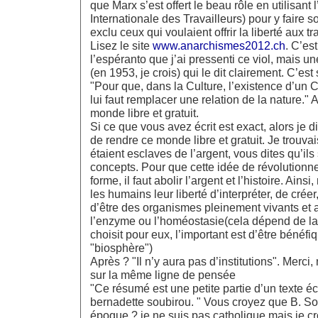
que Marx s’est offert le beau rôle en utilisant 
Internationale des Travailleurs) pour y faire so
exclu ceux qui voulaient offrir la liberté aux t
Lisez le site
www.anarchismes2012.ch
. C’es
l’espéranto que j’ai pressenti ce viol, mais un
(en 1953, je crois) qui le dit clairement. C’est s
"Pour que, dans la Culture, l’existence d’un C
lui faut remplacer une relation de la nature." 
monde libre et gratuit.
Si ce que vous avez écrit est exact, alors je d
de rendre ce monde libre et gratuit. Je trouv
étaient esclaves de l’argent, vous dites qu’il
concepts. Pour que cette idée de révolution
forme, il faut abolir l’argent et l’histoire. Ain
les humains leur liberté d’interpréter, de créer,
d’être des organismes pleinement vivants et 
l’enzyme ou l’homéostasie(cela dépend de la 
choisit pour eux, l’important est d’être bénéfi
"biosphère")
Après ? "Il n’y aura pas d’institutions". Merc
sur la même ligne de pensée
"Ce résumé est une petite partie d’un texte éc
bernadette soubirou. " Vous croyez que B. So
époque ? je ne suis pas catholique mais je c