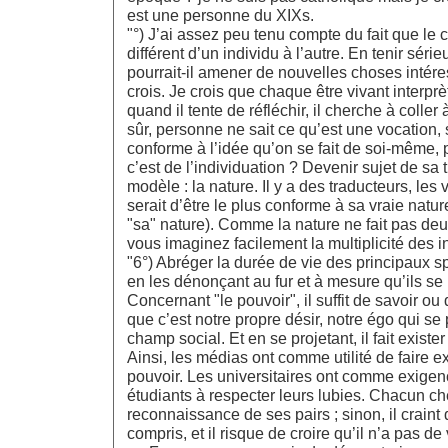
est une personne du XIXs.
"°) J’ai assez peu tenu compte du fait que le 
différent d’un individu à l’autre. En tenir sé
pourrait-il amener de nouvelles choses intéres
crois. Je crois que chaque être vivant interprèt
quand il tente de réfléchir, il cherche à coller
sûr, personne ne sait ce qu’est une vocation, s
conforme à l’idée qu’on se fait de soi-même, p
c’est de l’individuation ? Devenir sujet de sa t
modèle : la nature. Il y a des traducteurs, les 
serait d’être le plus conforme à sa vraie nature
"sa" nature). Comme la nature ne fait pas deu
vous imaginez facilement la multiplicité des in
"6°) Abréger la durée de vie des principaux sp
en les dénonçant au fur et à mesure qu’ils se
Concernant "le pouvoir", il suffit de savoir o
que c’est notre propre désir, notre égo qui se
champ social. Et en se projetant, il fait existe
Ainsi, les médias ont comme utilité de faire e
pouvoir. Les universitaires ont comme exigenc
étudiants à respecter leurs lubies. Chacun ch
reconnaissance de ses pairs ; sinon, il craint 
compris, et il risque de croire qu’il n’a pas 