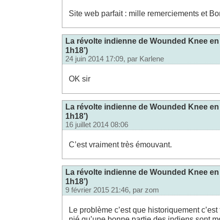
Site web parfait : mille remerciements et B
La révolte indienne de Wounded Knee en 
1h18’)
24 juin 2014 17:09, par
Karlene
OK sir
opération
La révolte indienne de Wounded Knee en 
de
1h18’)
finance
16 juillet 2014 08:06
crédits
C’est vraiment très émouvant.
hypothecaire
crédit
pour
La révolte indienne de Wounded Knee en 
locataire
crédit
1h18’)
à
9 février 2015 21:46, par
zom
la
conso
Le problème c’est que historiquement c’est 
hypotheque
surendettement
nié qu’une bonne partie des indiens sont m