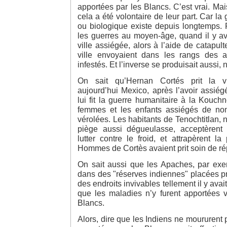
apportées par les Blancs. C’est vrai. Mais
cela a été volontaire de leur part. Car la
ou biologique existe depuis longtemps.
les guerres au moyen-âge, quand il y av
ville assiégée, alors à l’aide de catapult
ville envoyaient dans les rangs des a
infestés. Et l’inverse se produisait aussi, 
On sait qu’Hernan Cortés prit la vi
aujourd’hui Mexico, après l’avoir assiégé
lui fit la guerre humanitaire à la Kouchn
femmes et les enfants assiégés de no
vérolées. Les habitants de Tenochtitlan, 
piège aussi dégueulasse, acceptèrent 
lutter contre le froid, et attrapèrent la
Hommes de Cortès avaient prit soin de r
On sait aussi que les Apaches, par exe
dans des "réserves indiennes" placées p
des endroits invivables tellement il y ava
que les maladies n’y furent apportées v
Blancs.
Alors, dire que les Indiens ne moururent