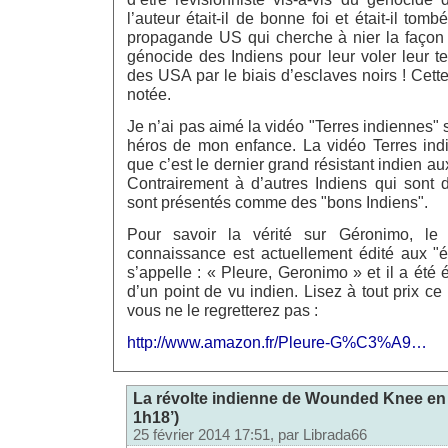
l’auteur était-il de bonne foi et était-il to
propagande US qui cherche à nier la façon 
génocide des Indiens pour leur voler leur ter
des USA par le biais d’esclaves noirs ! Cette
notée.
Je n’ai pas aimé la vidéo "Terres indiennes" 
héros de mon enfance. La vidéo Terres indie
que c’est le dernier grand résistant indien a
Contrairement à d’autres Indiens qui sont
sont présentés comme des "bons Indiens".
Pour savoir la vérité sur Géronimo, le 
connaissance est actuellement édité aux "éd
s’appelle : « Pleure, Geronimo » et il a été é
d’un point de vu indien. Lisez à tout prix ce 
vous ne le regretterez pas :
http://www.amazon.fr/Pleure-G%C3%A9…
La révolte indienne de Wounded Knee en 
1h18’)
25 février 2014 17:51, par
Librada66