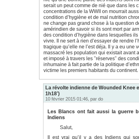
credit
serait un peut comme de nié que dans les 
auto
concentrations de la WWII on mourrait auss
rachat
condition d’hygiène et de mal nutrition chro
de
credit
ne change pas grand chose à la question de
immobilier
amérindien de savoir si ils sont mort par a
rachat
des condition d’hygiène dans lesquelles il
credit
immo
vivre. Il ne sert à rien d’essayer de rendre l
problème
tragique qu’elle ne l’est déja. Il y a eu une
solvabilité
massacré les population qui existait avant a
regrouper
et imposé à travers les "réserves" des condi
crédits
trouver
inhumaine à fait partie de la politique d’eth
carcassone
victime les premiers habitants du continent.
rachat
de
credit
La révolte indienne de Wounded Knee e
1h18’)
10 février 2015 01:46, par
do
Les Blancs ont fait aussi la guerre b
Indiens
Salut,
Il est vrai qu’il y a des Indiens qui s