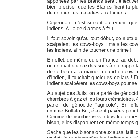
apportées par les Blancs serait effective
bien préciser que les Blancs firent la p
de donner ces maladies aux Indiens.
Cependant, c’est surtout autrement que
Indiens. À l’aide d’armes à feu.
Il faut savoir qu’au tout début, ce n’étai
scalpaient les cows-boys ; mais les cow
les Indiens, afin de toucher une prime !
En effet, de même qu’en France, au débu
on donnait encore des sous à qui rapporta
de corbeau à la mairie ; quand un cow-b
d’Indien, il touchait quelques dollars ! 
Indiens scalpèrent les cows-boys pour se
Au sujet des Juifs, on a parlé de génocid
chambres à gaz et les fours crématoires. Av
parler de génocide "agricole". En eff
comme Buffalo Bill, étaient payées pour
Comme de nombreuses tribus Indiennes 
bison, elles disparurent en même temps qu
Sache que les bisons ont eux aussi failli 
voulait faire disparaître les Indiens qui s