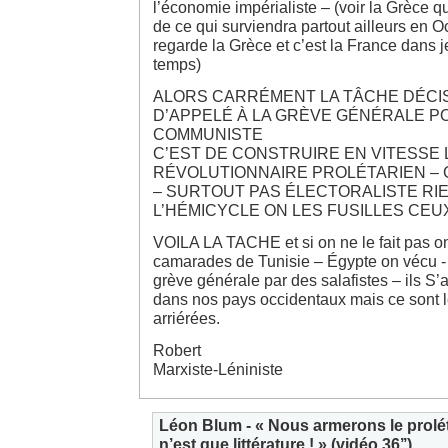
l’économie impérialiste – (voir la Grèce qu
de ce qui surviendra partout ailleurs en Oc
regarde la Grèce et c’est la France dans 
temps)
ALORS CARRÉMENT LA TÂCHE DÉCIS
D’APPELÉ À LA GRÈVE GÉNÉRALE 
COMMUNISTE
C’EST DE CONSTRUIRE EN VITESSE 
RÉVOLUTIONNAIRE PROLÉTARIEN – 
– SURTOUT PAS ÉLECTORALISTE RI
L’HÉMICYCLE ON LES FUSILLES CEU
VOILA LA TACHE et si on ne le fait pas on
camarades de Tunisie – Égypte on vécu - 
grève générale par des salafistes – ils S’
dans nos pays occidentaux mais ce sont
arriérées.
Robert
Marxiste-Léniniste
Léon Blum - « Nous armerons le prolétar
n’est que littérature ! » (vidéo 36’’)