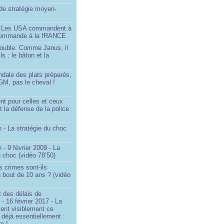
é de stratégie moyen-
- Les USA commandent à
 commande à la fRANCE
double. Comme Janus, il
ls : le bâton et la
ndale des plats préparés,
GM, pas le cheval !
)
t pour celles et ceux
t la défense de la police
 - La stratégie du choc
 - 9 février 2009 - La
u choc (vidéo 78’50)
s crimes sont-ils
u bout de 10 ans ? (vidéo
 des délais de
 - 16 février 2017 - La
ent visiblement ce
t déjà essentiellement :
e !