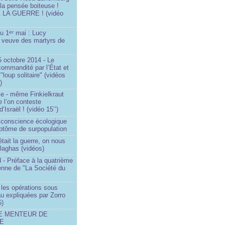
 la pensée boiteuse !
LA GUERRE ! (vidéo
du 1
mai : Lucy
er
a veuve des martyrs de
 octobre 2014 - Le
commandité par l’État et
"loup solitaire" (vidéos
)
me - même Finkielkraut
 l’on conteste
d’Israël ! (vidéo 15’’)
e conscience écologique
ptôme de surpopulation
était la guerre, on nous
llaghas (vidéos)
 - Préface à la quatrième
lienne de "La Société du
- les opérations sous
u expliquées par Zorro
5)
LE MENTEUR DE
DE