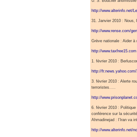
U. S. Bouclier antimissile
http://www.alterinfo.net/L
31. Janvier 2010 : Nous, l
http://www.rense.com/gen
Grève nationale : Aider à
http://www.taxfree15.com
1. février 2010 : Berluscon
http://fr.news.yahoo.co
3. février 2010 : Alerte r
terroristes…..
http://www.prisonplanet.
6. février 2010 : Politiqu
conférence sur la sécuri
Ahmadinejad : l’Iran va i
http://www.alterinfo.net