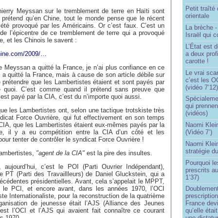
Petit traît
ry Meyssan sur le tremblement de terre en Haïti sont
orientale
l prétend qu’en Chine, tout le monde pense que le récent
été provoqué par les Américains. Or c’est faux. C’est un
La brèche 
de l’épicentre de ce tremblement de terre qui a provoqué
Israël qui
, et les Chinois le savent :
L’État est 
a deux profi
chine.com/2009/…
carotte !
Meyssan a quitté la France, je n’ai plus confiance en ce
Le vrai sca
il a quitté la France, mais à cause de son article débile sur
c’est les O
e prétendre que les Lambertistes étaient et sont payés par
(vidéo 7’12
te quoi. C’est comme quand il prétend sans preuve que
est payé par la CIA, c’est du n’importe quoi aussi.
Spécialemen
qui prennen
les Lambertistes ont, selon une tactique trotskiste très
(vidéos)
dicat Force Ouvrière, qui fut effectivement en son temps
a CIA, que les Lambertistes étaient eux-mêmes payés par la
Naomi Klein
e, il y a eu compétition entre la CIA d’un côté et les
(Vidéo 7’)
pour tenter de contrôler le syndicat Force Ouvrière !
Naomi Klein
stratégie d
ambertistes,
"agent de la CIA"
est la pire des insultes.
Pourquoi le
jourd’hui, c’est le POI (Parti Ouvrier Indépendant),
prescrits a
PT (Parti des Travaillleurs) de Daniel Gluckstein, qui a
1’37)
écédentes présidentielles. Avant, cela s’appelait le MPPT,
t le PCI, et encore avant, dans les années 1970, l’OCI
Doublement
e Internationaliste, pour la reconstruction de la quatrième
prescription
organisation de jeunesse était l’AJS (Alliance des Jeunes
France devi
est l’OCI et l’AJS qui avaient fait connaître ce courant
qu’elle étai
es 1970.
une dictatur