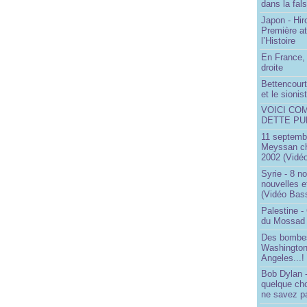
dans la fals
Japon - Hir
Première a
l’Histoire
En France, 
droite
Bettencourt,
et le sioni
VOICI CO
DETTE PU
11 septembr
Meyssan ch
2002 (Vidéo
Syrie - 8 n
nouvelles e
(Vidéo Bas
Palestine -
du Mossad
Des bombes
Washington
Angeles...!
Bob Dylan -
quelque ch
ne savez pa