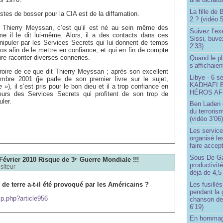
La fille de
es de bosser pour la CIA est de la diffamation.
2 ? (vidéo 5
ierry Meyssan, c’est qu’il est né au sein même des
Suivez l’ex
e il le dit lui-même. Alors, il a des contacts dans ces
Sissi, buve
manipuler par les Services Secrets qui lui donnent de temps
2’33)
os afin de le mettre en confiance, et qui en fin de compte
aire raconter diverses conneries.
Quand le pl
s’affichaien
oire de ce que dit Thierry Meyssan ; après son excellent
Libye - 6 s
embre 2001 (je parle de son premier livre sur le sujet,
KADHAFI 
e »
), il s’est pris pour le bon dieu et il a trop confiance en
HÉROS AFR
eurs des Services Secrets qui profitent de son trop de
ler.
Ben Laden e
du terroris
(vidéo 3’06
Les service
organisé le
faire accep
Sous De Ga
évrier 2010 Risque de 3
Guerre Mondiale !!!
e
productivit
isiteur
déjà de 4,5
Les fusillés
 de terre a-t-il été provoqué par les Américains ?
pendant la 
ip.php?article956
chanson de
6’19)
En hommage