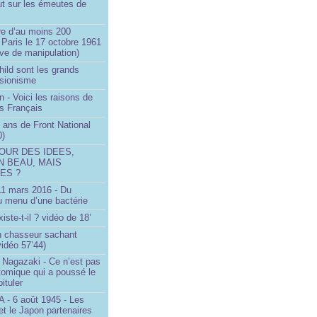
ut sur les émeutes de
e d’au moins 200
 Paris le 17 octobre 1961
ve de manipulation)
ild sont les grands
 sionisme
n - Voici les raisons de
es Français
 ans de Front National
0)
OUR DES IDEES,
N BEAU, MAIS
ES ?
 11 mars 2016 - Du
u menu d’une bactérie
iste-t-il ? vidéo de 18’
un chasseur sachant
vidéo 57’44)
 Nagazaki - Ce n’est pas
tomique qui a poussé le
ituler
- 6 août 1945 - Les
et le Japon partenaires