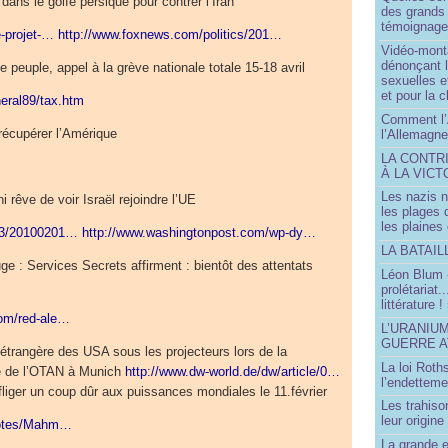
 dans le golfe persique pour contrer l’Iran
des grands
témoignage 
e-projet-…
http://www.foxnews.com/politics/201…
Vidéo-mont
dénonçant l
e peuple, appel à la grève nationale totale 15-18 avril
sexuelles e
et pour la 
eral89/tax.htm
Comment l’
 récupérer l’Amérique
l’Allemagne
LA CONTR
À LA VICT
Les nazis n
i rêve de voir Israël rejoindre l’UE
les plages
les plaines
m/3/20100201…
http://www.washingtonpost.com/wp-dy…
LA BATAI
ouge : Services Secrets affirment : bientôt des attentats
Léon Blum 
prolétariat.
littérature !
com/red-ale…
L’URANIU
GUERRE 
e étrangère des USA sous les projecteurs lors de la
La loi Roth
té de l’OTAN à Munich
http://www.dw-world.de/dw/article/0…
l’endetteme
nfliger un coup dûr aux puissances mondiales le 11.février
Les trahiso
leur origine
/notes/Mahm…
La grande 