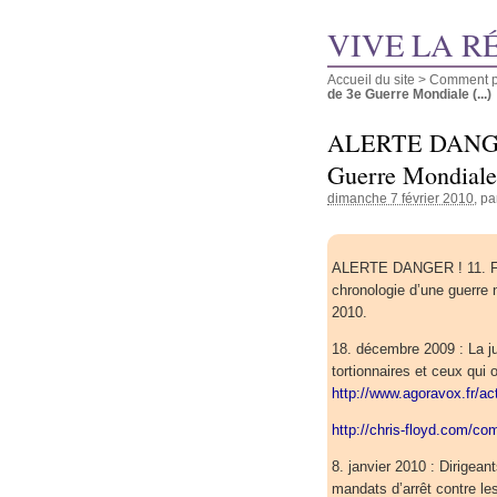
VIVE LA R
Accueil du site
>
Comment pu
de 3e Guerre Mondiale (...)
ALERTE DANGER 
Guerre Mondiale 
dimanche 7 février 2010
, p
ALERTE DANGER ! 11. Fé
chronologie d’une guerre n
2010.
18. décembre 2009 : La ju
tortionnaires et ceux qui o
http://www.agoravox.fr/ac
http://chris-floyd.com/c
8. janvier 2010 : Dirigea
mandats d’arrêt contre les