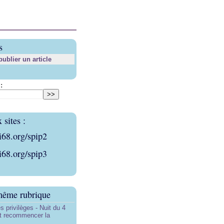
s
blier un article
:
sites :
i68.org/spip2
i68.org/spip3
même rubrique
s privilèges - Nuit du 4
aut recommencer la