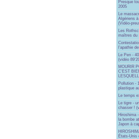
Presque to
2005
Le massacr
Algériens à
(Vidéo-preu
Les Rothsch
maîtres du
Contestatio
l’apathie d
Le Pen - 40
(vidéo 89’2
MOURIR P
C’EST BIE
LESQUELL
Pollution -
plastique a
Le temps ex
Le tigre - 
chasser ! (
Hiroshima -
la bombe a
Japon à cap
HIROSHIMA 
États-Unis 