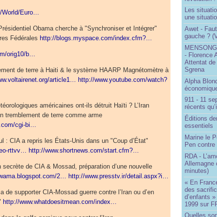
Les situati
m/World/Euro…
une situati
 Présidentiel Obama cherche à "Synchroniser et Intégrer"
Awet - Faut-
gauche ? (V
aires Fédérales
http://blogs.myspace.com/index.cfm?…
MENSONGE
om/orig10/b…
- Florence 
Attentat de
Sgrena
lement de terre à Haiti & le système HAARP Magnétomètre à
ww.voltairenet.org/article1…
http://www.youtube.com/watch?
Alpha Blon
économique
911 - 11 se
orologiques américaines ont-ils détruit Haïti ? L’Iran
récents qu’i
r un tremblement de terre comme arme
Éditions de
s.com/cgi-bi…
essentiels
Marine le P
ul : CIA a repris les États-Unis dans un "Coup d’État"
Pen contre
deo-rttvv…
http://www.shortnews.com/start.cfm?…
RDA - L’am
Allemagne d
n secrète de CIA & Mossad, préparation d’une nouvelle
minutes)
awama.blogspot.com/2…
http://www.presstv.ir/detail.aspx?i…
« En France
des sacrifi
 de supporter CIA-Mossad guerre contre l’Iran ou d’en
d’enfants »
"
http://www.whatdoesitmean.com/index…
1999 sur F
Quelles so