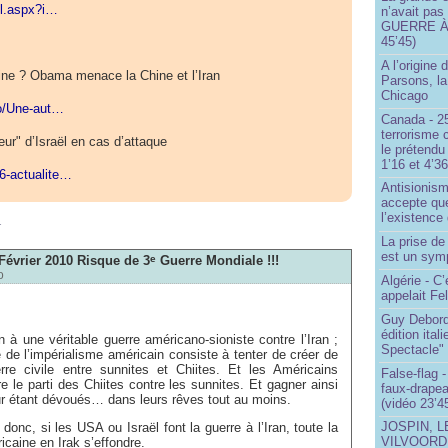
ail.aspx?i…
n’avait pas
GUERRE À 
45’45)
A l’origine 
ine ? Obama menace la Chine et l’Iran
Parsons, l
Chicago
fo/Une-aut…
Canada - 25
terrorisme 
oeur" d’Israël en cas d’attaque
le prétendu 
1’16 et 4’36
6-actualite…
Antisionis
accepte que
m
l’existence 
La prise d
est un sym
évrier 2010 Risque de 3
Guerre Mondiale !!!
e
o
Algérie - C’
appelait Fe
Guy Debord
édition ita
 une véritable guerre américano-sioniste contre l’Iran ;
Spectacle"
ie de l’impérialisme américain consiste à tenter de créer de
re civile entre sunnites et Chiites. Et les Américains
False-flag 
e le parti des Chiites contre les sunnites. Et gagner ainsi
faux-drapea
leur étant dévoués… dans leurs rêves tout au moins.
(vidéo 23’4
JOSPIN, 
donc, si les USA ou Israël font la guerre à l’Iran, toute la
VILVOOR
icaine en Irak s’effondre.