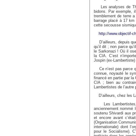
Les analyses de Thier
bidons. Par exemple, i
tremblement de terre a 
barrage placé à 17 km 
cette secousse sismique
http://www.objectif-
D’ailleurs, depuis que 
qu’il dit ; non parce qu’
le Sarkonazi ! Où il os
la CIA. C’est n’impor
Jospin (ex-Lambertiste) 
Ce n’est pas parce que 
connue, noyauté le syn
financé en partie par l
CIA ; bien au contrair
Lambertistes de l’autre 
D’ailleurs, chez les L
Les Lambertistes, au
anciennement nommé le 
soutenu Shivardi aux pr
et encore avant c’étai
(Organisation Communist
internationale) dont l’
pour le Socialisme). C’
trotkiste dans les anné