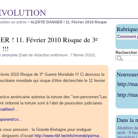
ÉVOLUTION
blier un article
>
ALERTE DANGER ! 11. Février 2010 Risque
Rubrique
Comment pu
e
! 11. Février 2010 Risque de 3
!!!
Rechercher 
ar
anonyme
(Date de rédaction antérieure : 7 février 2010).
Nouveaux 
e
vrie 2010 Risque de 3
Guerre Mondiale !!! Ci dessous la
ucléaire mondiale qui risque d’être déclenchée le 11 fevrier
http://ma
http://ma
stice américaine autorise la torture des "non-personnes"Les
nt ordonné la torture sont à l’abri de poursuites judiciaires
tualites/i…
Dans la 
omponent/co…
Abolition de
nts sous pression : la Grande-Bretagne pour endiguer
août - Il f
 dirigeants d’Israël
http://www.rtbf.be/info/monde/po/ma…
révolution !