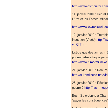
http://www.csmonitor.co
11. janvier 2010 : Décret
l’État et les Forces Milit
http://www.lewrockwell.c
12. janvier 2010 : Tremb
induction (Vidéo)
http://w
v=XTTn…
Est-ce que des armes mété
pourrait être attaqué pa
http://www.rumormillnew
21. janvier 2010 : Ron Pa
http://fr.kendincos.net/vi
28. janvier 2010 : Réunio
guerre ?
http://nasr-moq
Bush Sr. ordonne à Obama
"payer les conséquences