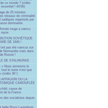
 de ce monde ? (vidéo
essentiel ! 44’06)
age de 25 minutes
es réseaux de criminalité
t sadiques organisés par
classe dominante.
Armée rouge a vaincu
 nazie
IBUTION SOVIÉTIQUE
OIRE DE 1945 !
’ont pas été vaincus sur
 de Normandie mais dans
 de Russie !
LLE DE STALINGRAD
- « Nous armerons le
.. tout le reste n’est que
 » (vidéo 36’’)
M APPAUVRI OU LA
ATOMIQUE CAMOUFLÉE
schild, cause de
nt de la France
ns des socialistes depuis
et belle Rosa Luxemburg