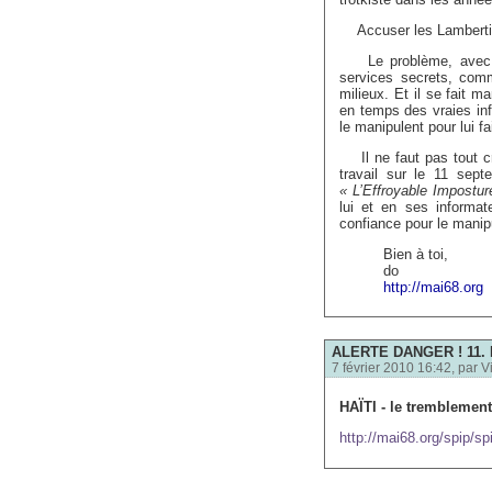
Accuser les Lambertist
Le problème, avec Th
services secrets, comm
milieux. Et il se fait 
en temps des vraies inf
le manipulent pour lui f
Il ne faut pas tout cr
travail sur le 11 sept
« L’Effroyable Impostur
lui et en ses informat
confiance pour le manipu
Bien à toi,
do
http://mai68.org
ALERTE DANGER ! 11. F
7 février 2010 16:42, par
V
HAÏTI - le tremblement
http://mai68.org/spip/sp