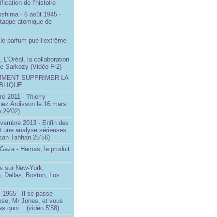
ification de l’histoire
oshima - 6 août 1945 -
ttaque atomique de
le parfum pue l’extrême
 L’Oréal, la collaboration
ste Sarkozy (Vidéo Fr2)
MMENT SUPPRIMER LA
BLIQUE
e 2011 - Thierry
ez Ardisson le 16 mars
 29’02)
ovembre 2013 - Enfin des
t une analyse sérieuses
san Tahhan 25’56)
 Gaza - Hamas, le produit
 sur New-York,
, Dallas, Boston, Los
 1965 - Il se passe
ose, Mr Jones, et vous
s quoi... (vidéo 5’58)