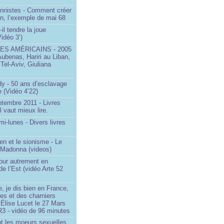
onnistes - Comment créer
on, l’exemple de mai 68
il tendre la joue
idéo 3’)
S AMÉRICAINS - 2005
Aubenas, Hariri au Liban,
 Tel-Aviv, Giuliana
dy - 50 ans d’esclavage
 (Vidéo 4’22)
ptembre 2011 - Livres
l vaut mieux lire.
mi-lunes - Divers livres
en et le sionisme - Le
 Madonna (videos)
our autrement en
e l’Est (vidéo Arte 52
, je dis bien en France,
ces et des charniers
 Élise Lucet le 27 Mars
R3 - vidéo de 96 minutes
nt les moeurs sexuelles