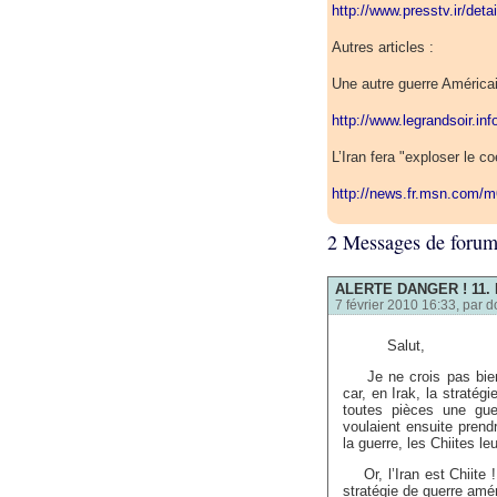
http://www.presstv.ir/det
Autres articles :
Une autre guerre América
http://www.legrandsoir.in
L’Iran fera "exploser le c
http://news.fr.msn.com/m
2 Messages de foru
ALERTE DANGER ! 11. F
7 février 2010 16:33, par
d
Salut,
Je ne crois pas bien à
car, en Irak, la stratég
toutes pièces une guer
voulaient ensuite prendr
la guerre, les Chiites 
Or, l’Iran est Chiite ! 
stratégie de guerre amér