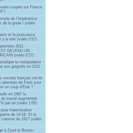
 Boulin coupée sur France
0’’)
emple de l’Impératrice
z de la gnole ! (vidéo
aisir et la jouissance
t à la télé (vidéo 2’57)
eptembre 2011 -
EST DEVENU UN
ICAIN (vidéo 5’27)
xplique la manipulation
me aux guignols en 2011
)
s secrets français ont-ils
s attentats de Paris pour
ter un coup d’État ?
ulle en 1967 la
é du travail augmentait
 % par an (vidéo 1’05)
 pour fraternisation
guerre de 14-18. Et la
 craonne de 1917 (vidéo
 à Zyed et Bouna -