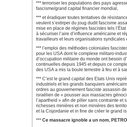
*** terroriser les populations des pays agress
fascisme/grand capital financier mondial,
*** et éradiquer toutes tentatives de résistan
veulent s’extirper du joug dudit fascisme ass
mise en place de régimes fascistes tels l’État 
à sécuriser l’aire d’influence américaine et r
travailleurs et leurs organisations syndicales 
*** l’emploi des méthodes coloniales fasciste
pour les USA dont le complexe militaro-industr
d’occupation militaire du monde ont besoin d’
continuelles depuis 1945 et depuis ce complex
des USA a mis la boule terrestre à feu et à sa
*** C’est le grand capital des Etats Unis repr
industriels et les grands banquiers américain
ordres au gouvernement fasciste assassin de l
israélien de « pousser aux massacres génoci
l’apartheid » afin de piller sans contrainte et
richesses minières et non minières des territ
et la Cisjordanie et in fine de créer le grand is
***
Ce massacre ignoble a un nom, PETRO