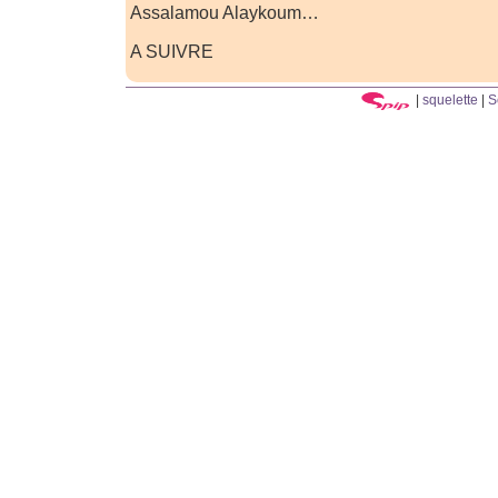
Assalamou Alaykoum…
A SUIVRE
|
squelette
|
S