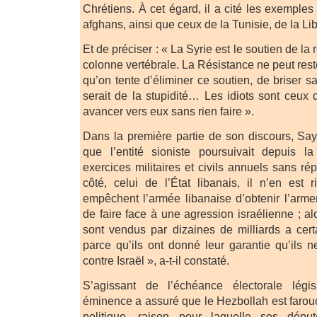
Chrétiens. À cet égard, il a cité les exemples 
afghans, ainsi que ceux de la Tunisie, de la Li
Et de préciser : « La Syrie est le soutien de la 
colonne vertébrale. La Résistance ne peut reste
qu’on tente d’éliminer ce soutien, de briser s
serait de la stupidité… Les idiots sont ceux 
avancer vers eux sans rien faire ».
Dans la première partie de son discours, Sa
que l’entité sioniste poursuivait depuis 
exercices militaires et civils annuels sans rép
côté, celui de l’État libanais, il n’en est
empêchent l’armée libanaise d’obtenir l’armem
de faire face à une agression israélienne ; 
sont vendus par dizaines de milliards a cer
parce qu’ils ont donné leur garantie qu’ils n
contre Israël », a-t-il constaté.
S’agissant de l’échéance électorale légi
éminence a assuré que le Hezbollah est farou
politique, raison pour laquelle ses dépu