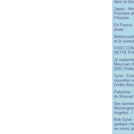
dans la fals
Japon - Hir
Première a
l’Histoire
En France, 
droite
Bettencourt,
et le sioni
VOICI CO
DETTE PU
11 septembr
Meyssan ch
2002 (Vidéo
Syrie - 8 n
nouvelles e
(Vidéo Bas
Palestine -
du Mossad
Des bombes
Washington
Angeles...!
Bob Dylan -
quelque ch
ne savez pa