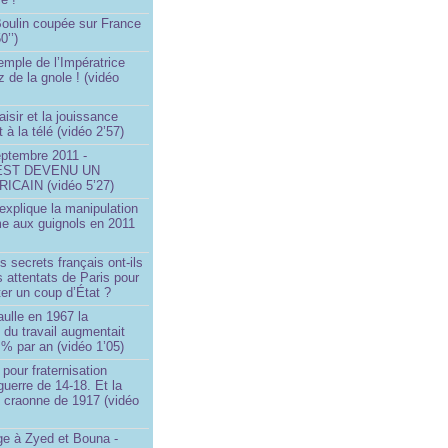
 Boulin coupée sur France
0’’)
emple de l’Impératrice
z de la gnole ! (vidéo
aisir et la jouissance
t à la télé (vidéo 2’57)
eptembre 2011 -
EST DEVENU UN
ICAIN (vidéo 5’27)
xplique la manipulation
me aux guignols en 2011
)
s secrets français ont-ils
s attentats de Paris pour
ter un coup d’État ?
ulle en 1967 la
é du travail augmentait
 % par an (vidéo 1’05)
 pour fraternisation
guerre de 14-18. Et la
 craonne de 1917 (vidéo
 à Zyed et Bouna -