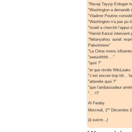
"Recep Tayyip Erdogan hai
"Washington a demandé à 
"Vladimir Poutine consid
"Washington n’a pas pu ôt
"Israël a cherché l’appui
"Hamid Karzaï intervient p
"Nétanyahou aurait expr
Palestiniens"
"La Chine moins influente
"eeeuuhhhh…."
"quoi ?"
"et que révèle WikiLeaks 
"c’est encore trop tôt… fa
"attendre quoi ?"
"que l’ambassadeur amér
"… !?"
Al Faraby
er
Mercredi, 1
Décembre 2
(à suivre…)