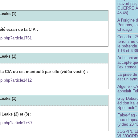
m
n’avait pas
GUERRE À 
45’45)
Leaks (1)
A l’origine 
Parsons, l
été écran de la CIA :
Chicago
Canada - 25
ip.php?article1761
terrorisme 
le prétendu 
1’16 et 4’36
Leaks (1)
Antisionis
accepte que
l’existence 
la CIA ou est manipulé par elle (vidéo vostfr) :
La prise d
est un sym
ip.php?article1412
Algérie - C’
appelait Fe
Guy Debord
Leaks (1)
édition ita
Spectacle"
Leaks (2) et (3) :
False-flag 
faux-drapea
ip.php?article1769
(vidéo 23’4
JOSPIN, 
VILVOOR