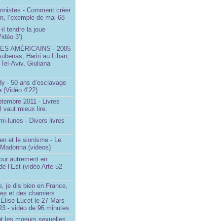
onnistes - Comment créer
on, l’exemple de mai 68
il tendre la joue
idéo 3’)
S AMÉRICAINS - 2005
Aubenas, Hariri au Liban,
 Tel-Aviv, Giuliana
dy - 50 ans d’esclavage
 (Vidéo 4’22)
ptembre 2011 - Livres
l vaut mieux lire.
mi-lunes - Divers livres
en et le sionisme - Le
 Madonna (videos)
our autrement en
e l’Est (vidéo Arte 52
, je dis bien en France,
ces et des charniers
 Élise Lucet le 27 Mars
R3 - vidéo de 96 minutes
nt les moeurs sexuelles