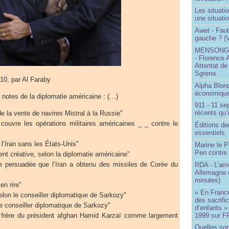
Les situati
une situati
Awet - Faut-
gauche ? (V
MENSONGE
- Florence 
Attentat de
Sgrena
0, par Al Faraby
Alpha Blon
économique
notes de la diplomatie américaine : (…)
911 - 11 se
récents qu’i
e la vente de navires Mistral à la Russie"
ouvre les opérations militaires américaines _ _ contre le
Éditions de
essentiels
 l’Iran sans les États-Unis"
Marine le P
Pen contre
nt créative, selon la diplomatie américaine"
ne persuadée que l’Iran a obtenu des missiles de Corée du
RDA - L’am
Allemagne d
minutes)
en rire"
« En France
selon le conseiller diplomatique de Sarkozy"
des sacrifi
e conseiller diplomatique de Sarkozy"
d’enfants »
1999 sur F
 frère du président afghan Hamid Karzaï comme largement
Quelles so