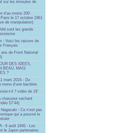
ut sur les émeutes de
e d’au moins 200
 Paris le 17 octobre 1961
ve de manipulation)
ild sont les grands
 sionisme
n - Voici les raisons de
es Français
 ans de Front National
0)
OUR DES IDEES,
N BEAU, MAIS
ES ?
 11 mars 2016 - Du
u menu d’une bactérie
iste-t-il ? vidéo de 18’
un chasseur sachant
vidéo 57’44)
 Nagazaki - Ce n’est pas
tomique qui a poussé le
ituler
- 6 août 1945 - Les
et le Japon partenaires