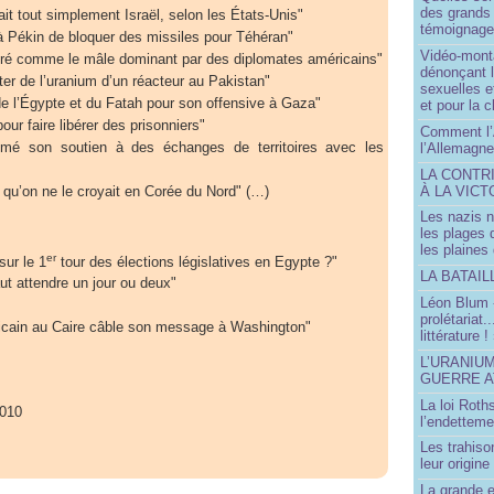
des grands
t tout simplement Israël, selon les États-Unis"
témoignage 
Pékin de bloquer des missiles pour Téhéran"
Vidéo-mont
éré comme le mâle dominant par des diplomates américains"
dénonçant l
er de l’uranium d’un réacteur au Pakistan"
sexuelles e
 de l’Égypte et du Fatah pour son offensive à Gaza"
et pour la 
our faire libérer des prisonniers"
Comment l’
imé son soutien à des échanges de territoires avec les
l’Allemagne
LA CONTR
 qu’on ne le croyait en Corée du Nord" (…)
À LA VICT
Les nazis n
les plages
les plaines
er
sur le 1
tour des élections législatives en Egypte ?"
LA BATAI
ut attendre un jour ou deux"
Léon Blum 
prolétariat.
icain au Caire câble son message à Washington"
littérature !
L’URANIU
GUERRE 
La loi Roth
010
l’endetteme
Les trahiso
leur origine
La grande 