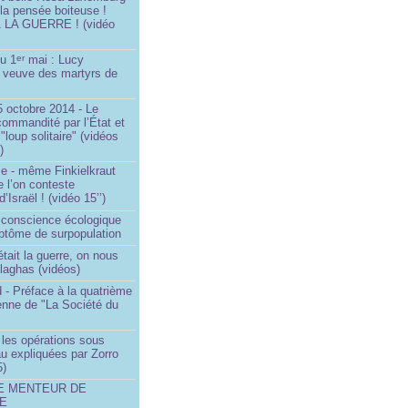
 la pensée boiteuse !
LA GUERRE ! (vidéo
du 1
mai : Lucy
er
a veuve des martyrs de
 octobre 2014 - Le
commandité par l’État et
"loup solitaire" (vidéos
)
me - même Finkielkraut
 l’on conteste
d’Israël ! (vidéo 15’’)
e conscience écologique
ptôme de surpopulation
était la guerre, on nous
llaghas (vidéos)
 - Préface à la quatrième
lienne de "La Société du
- les opérations sous
u expliquées par Zorro
5)
LE MENTEUR DE
DE