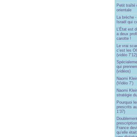
Petit traît
orientale
La brèche 
Israël qui
L’État est 
a deux profi
carotte !
Le vrai sca
c’est les O
(vidéo 7’12
Spécialemen
qui prennen
(vidéos)
Naomi Klein
(Vidéo 7’)
Naomi Klein
stratégie d
Pourquoi le
prescrits a
1’37)
Doublement
prescription
France devi
qu’elle étai
une dictatur