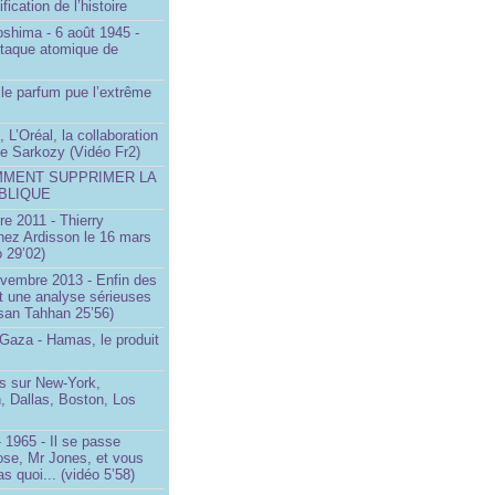
ification de l’histoire
oshima - 6 août 1945 -
ttaque atomique de
le parfum pue l’extrême
 L’Oréal, la collaboration
ste Sarkozy (Vidéo Fr2)
MMENT SUPPRIMER LA
BLIQUE
e 2011 - Thierry
ez Ardisson le 16 mars
 29’02)
ovembre 2013 - Enfin des
t une analyse sérieuses
san Tahhan 25’56)
 Gaza - Hamas, le produit
 sur New-York,
, Dallas, Boston, Los
 1965 - Il se passe
ose, Mr Jones, et vous
s quoi... (vidéo 5’58)