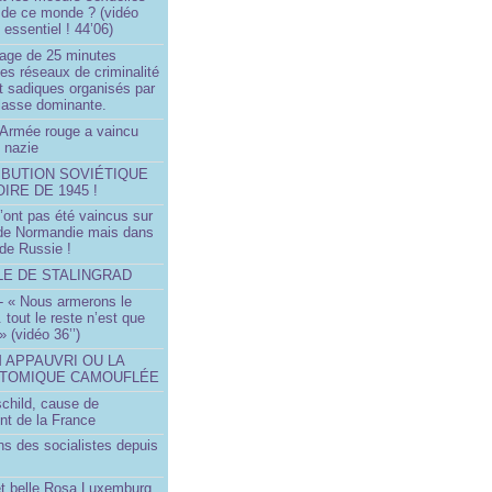
 de ce monde ? (vidéo
essentiel ! 44’06)
age de 25 minutes
es réseaux de criminalité
t sadiques organisés par
classe dominante.
Armée rouge a vaincu
 nazie
IBUTION SOVIÉTIQUE
OIRE DE 1945 !
’ont pas été vaincus sur
 de Normandie mais dans
 de Russie !
LLE DE STALINGRAD
- « Nous armerons le
.. tout le reste n’est que
 » (vidéo 36’’)
M APPAUVRI OU LA
ATOMIQUE CAMOUFLÉE
schild, cause de
nt de la France
ns des socialistes depuis
et belle Rosa Luxemburg