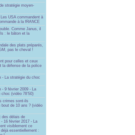
é de stratégie moyen-
- Les USA commandent à
 commande à la fRANCE
double. Comme Janus, il
ls : le bâton et la
ndale des plats préparés,
GM, pas le cheval !
)
t pour celles et ceux
t la défense de la police
 - La stratégie du choc
 - 9 février 2009 - La
u choc (vidéo 78’50)
s crimes sont-ils
u bout de 10 ans ? (vidéo
 des délais de
 - 16 février 2017 - La
ent visiblement ce
t déjà essentiellement :
e !