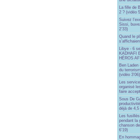
La fille de
2 ? (vidéo 5
Suivez l’ex
Sissi, buve
2’33)
Quand le pl
s’affichaien
Libye - 6 s
KADHAFI 
HÉROS AFR
Ben Laden e
du terroris
(vidéo 3’06
Les service
organisé le
faire accep
Sous De Ga
productivit
déjà de 4,5
Les fusillés
pendant la 
chanson de
6’19)
En hommage