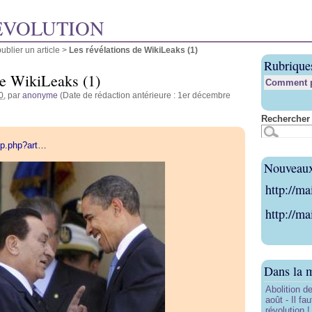
ÉVOLUTION
blier un article
>
Les révélations de WikiLeaks (1)
Rubrique
de WikiLeaks (1)
Comment pu
0
, par
anonyme
(Date de rédaction antérieure : 1er décembre
Rechercher 
pip.php?art…
Nouveaux 
http://ma
http://ma
Dans la 
Abolition de
août - Il f
révolution !