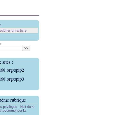
s
blier un article
:
sites :
i68.org/spip2
i68.org/spip3
même rubrique
s privilèges - Nuit du 4
aut recommencer la