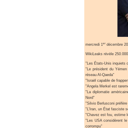
er
mercredi 1
décembre 201
WikiLeaks révèle 250.000 
"Les États-Unis inquiets d
"Le président du Yémen c
réseau Al-Qaeda"
"Israël capable de frapper
"Angela Merkel est rareme
"La diplomatie américai
Nord"
"Silvio Berlusconi préfère 
"L’Iran, un État fasciste 
"Chavez est fou, estime l
"Les USA considèrent le
corrompu"