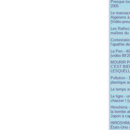
Presque to
2005
Le massacr
Algériens à
(Vidéo-preu
Les Rothsch
maîtres du
Contestatio
l’apathie d
Le Pen - 40
(vidéo 89’2
MOURIR P
C’EST BIE
LESQUELL
Pollution -
plastique a
Le temps ex
Le tigre - 
chasser ! (
Hiroshima -
la bombe a
Japon à cap
HIROSHIMA 
États-Unis 