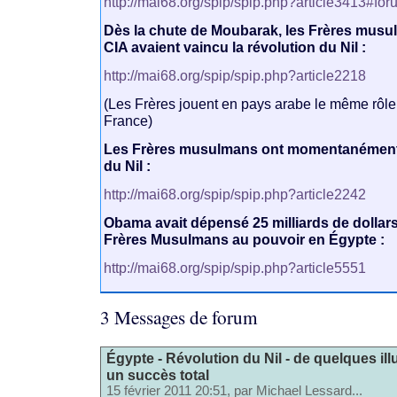
http://mai68.org/spip/spip.php?article3413#fo
Dès la chute de Moubarak, les Frères musul
CIA avaient vaincu la révolution du Nil :
http://mai68.org/spip/spip.php?article2218
(Les Frères jouent en pays arabe le même rôl
France)
Les Frères musulmans ont momentanément 
du Nil :
http://mai68.org/spip/spip.php?article2242
Obama avait dépensé 25 milliards de dollars
Frères Musulmans au pouvoir en Égypte :
http://mai68.org/spip/spip.php?article5551
3 Messages de forum
Égypte - Révolution du Nil - de quelques ill
un succès total
15 février 2011 20:51, par
Michael Lessard...