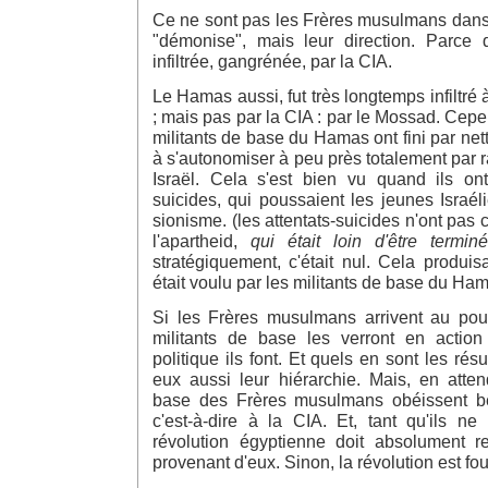
Ce ne sont pas les Frères musulmans dans
"démonise", mais leur direction. Parce q
infiltrée, gangrénée, par la CIA.
Le Hamas aussi, fut très longtemps infiltré
; mais pas par la CIA : par le Mossad. Cepe
militants de base du Hamas ont fini par nett
à s'autonomiser à peu près totalement par 
Israël. Cela s'est bien vu quand ils ont 
suicides, qui poussaient les jeunes Israé
sionisme. (les attentats-suicides n'ont pas
l'apartheid,
qui était loin d'être termin
stratégiquement, c'était nul. Cela produisa
était voulu par les militants de base du Ha
Si les Frères musulmans arrivent au pou
militants de base les verront en action 
politique ils font. Et quels en sont les résul
eux aussi leur hiérarchie. Mais, en atten
base des Frères musulmans obéissent bê
c'est-à-dire à la CIA. Et, tant qu'ils ne
révolution égyptienne doit absolument re
provenant d'eux. Sinon, la révolution est fou