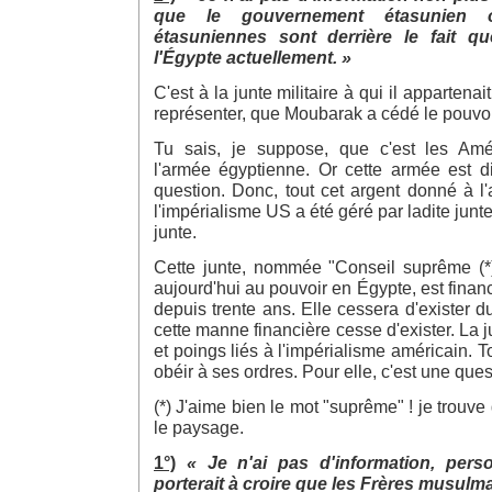
que le gouvernement étasunien 
étasuniennes sont derrière le fait q
l'Égypte actuellement. »
C'est à la junte militaire à qui il appartenait
représenter, que Moubarak a cédé le pouvoi
Tu sais, je suppose, que c'est les Amér
l'armée égyptienne. Or cette armée est di
question. Donc, tout cet argent donné à l
l'impérialisme US a été géré par ladite junte.
junte.
Cette junte, nommée "Conseil suprême (*
aujourd'hui au pouvoir en Égypte, est finan
depuis trente ans. Elle cessera d'exister d
cette manne financière cesse d'exister. La ju
et poings liés à l'impérialisme américain. Tou
obéir à ses ordres. Pour elle, c'est une ques
(*) J'aime bien le mot "suprême" ! je trouve
le paysage.
1°)
« Je n'ai pas d'information, pers
porterait à croire que les Frères musulma