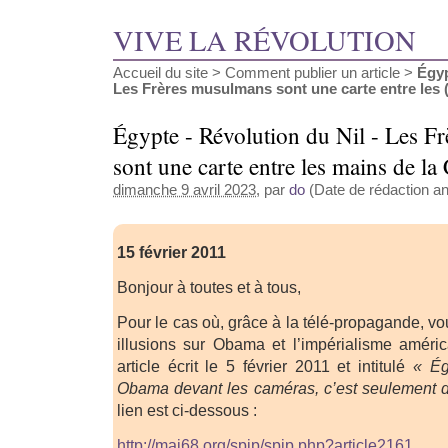
VIVE LA RÉVOLUTION
Accueil du site
>
Comment publier un article
>
Égyp
Les Frères musulmans sont une carte entre les (.
Égypte - Révolution du Nil - Les F
sont une carte entre les mains de la
dimanche 9 avril 2023
, par
do
(Date de rédaction ant
15 février 2011
Bonjour à toutes et à tous,
Pour le cas où, grâce à la télé-propagande, v
illusions sur Obama et l’impérialisme américa
article écrit le 5 février 2011 et intitulé
« Ég
Obama devant les caméras, c’est seulement du
lien est ci-dessous :
http://mai68.org/spip/spip.php?article2161