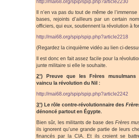
http://mai68.org/spip/spip.php?article2230
Il n’en va pas du tout de même de l’immense 
bases, rejoints d’ailleurs par un certain nom
officiers, qui eux, soutiennent la révolution à fo
http://mai68.org/spip/spip.php?article2218
(Regardez la cinquième vidéo au lien ci-dessu
Il est donc en fait assez facile pour la révoluti
junte militaire si elle le souhaite.
2°)
Preuve que les Frères musulmans
vaincu la révolution du Nil :
http://mai68.org/spip/spip.php?article2242
3°)
Le rôle contre-révolutionnaire des
Frèr
dénoncé partout en Égypte.
Bien sûr, les militants de base des
Frères mu
ils ignorent qu’une grande partie de leurs ch
financés par la CIA. Et ils croient se battr