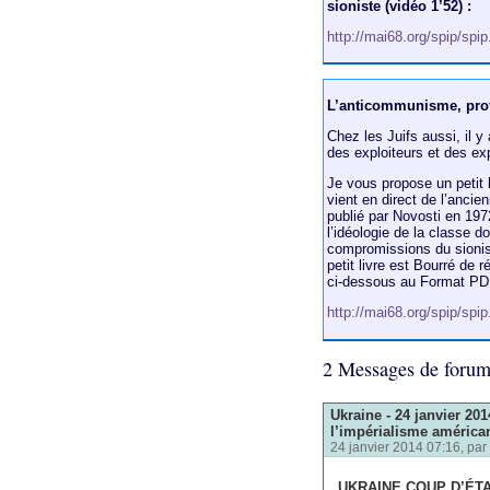
sioniste (vidéo 1’52) :
http://mai68.org/spip/spi
L’anticommunisme, prof
Chez les Juifs aussi, il 
des exploiteurs et des exp
Je vous propose un petit 
vient en direct de l’ancie
publié par Novosti en 1972
l’idéologie de la classe 
compromissions du sionism
petit livre est Bourré de r
ci-dessous au Format PD
http://mai68.org/spip/spi
2 Messages de foru
Ukraine - 24 janvier 20
l’impérialisme américa
24 janvier 2014 07:16, par
UKRAINE COUP D’ÉT