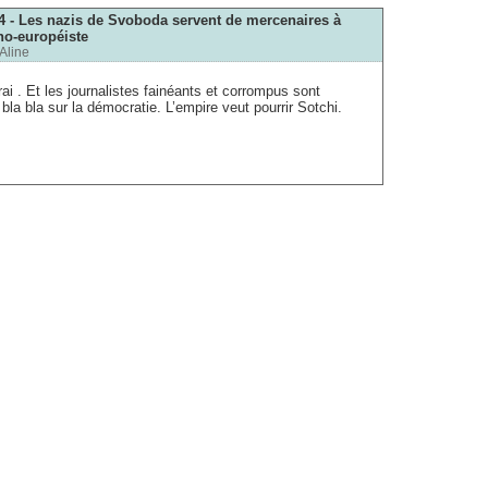
14 - Les nazis de Svoboda servent de mercenaires à
no-européiste
Aline
rai . Et les journalistes fainéants et corrompus sont
bla bla sur la démocratie. L’empire veut pourrir Sotchi.