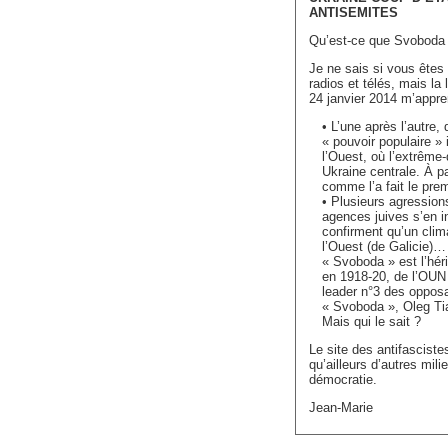
ANTISEMITES
Qu’est-ce que Svoboda
Je ne sais si vous êtes
radios et télés, mais la
24 janvier 2014 m’appre
• L’une après l’autre,
« pouvoir populaire » 
l’Ouest, où l’extrême
Ukraine centrale. À pa
comme l’a fait le pre
• Plusieurs agressions
agences juives s’en i
confirment qu’un clim
l’Ouest (de Galicie)… f
« Svoboda » est l’hér
en 1918-20, de l’OUN 
leader n°3 des opposan
« Svoboda », Oleg Tia
Mais qui le sait ?
Le site des antifascist
qu’ailleurs d’autres m
démocratie.
Jean-Marie