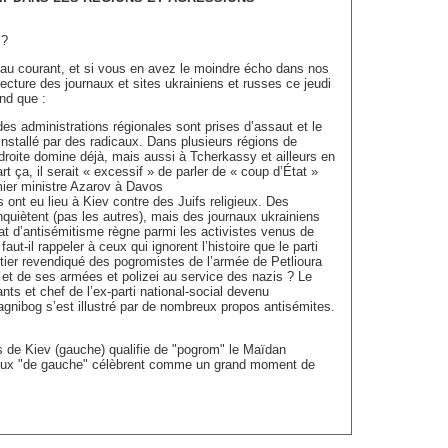
 ?
 au courant, et si vous en avez le moindre écho dans nos
 lecture des journaux et sites ukrainiens et russes ce jeudi
nd que :
 des administrations régionales sont prises d’assaut et le
installé par des radicaux. Dans plusieurs régions de
-droite domine déjà, mais aussi à Tcherkassy et ailleurs en
rt ça, il serait « excessif » de parler de « coup d’État »
mier ministre Azarov à Davos
 ont eu lieu à Kiev contre des Juifs religieux. Des
nquiètent (pas les autres), mais des journaux ukrainiens
at d’antisémitisme règne parmi les activistes venus de
aut-il rappeler à ceux qui ignorent l’histoire que le parti
itier revendiqué des pogromistes de l’armée de Petlioura
et de ses armées et polizei au service des nazis ? Le
ts et chef de l’ex-parti national-social devenu
gnibog s’est illustré par de nombreux propos antisémites.
es de Kiev (gauche) qualifie de "pogrom" le Maïdan
ilieux "de gauche" célèbrent comme un grand moment de