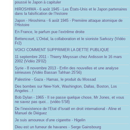
poussé le Japon à capituler
HIROSHIMA - 6 août 1945 - Les États-Unis et le Japon partenaires
dans la falsification de l’histoire
Japon - Hiroshima - 6 août 1945 - Première attaque atomique de
l’Histoire
En France, le parfum pue l’extrême droite
Bettencourt, L’Oréal, la collaboration et le sioniste Sarkozy (Vidéo
Fr2)
VOICI COMMENT SUPPRIMER LA DETTE PUBLIQUE
11 septembre 2011 - Thierry Meyssan chez Ardisson le 16 mars
2002 (Vidéo 29’02)
Syrie - 8 novembre 2013 - Enfin des nouvelles et une analyse
sérieuses (Vidéo Bassan Tahhan 25’56)
Palestine - Gaza - Hamas, le produit du Mossad
Des bombes sur New-York, Washington, Dallas, Boston, Los
Angeles...!
Bob Dylan - 1965 - Il se passe quelque chose, Mr Jones, et vous
ne savez pas quoi... (vidéo 5’58)
De l’inexistence de l’Etat d’Israël en droit international - Aline et
Manuel de Diéguez
Je suis amoureux d’une cigarette - Higelin
Dieu est un fumeur de havanes - Serge Gainsbourg