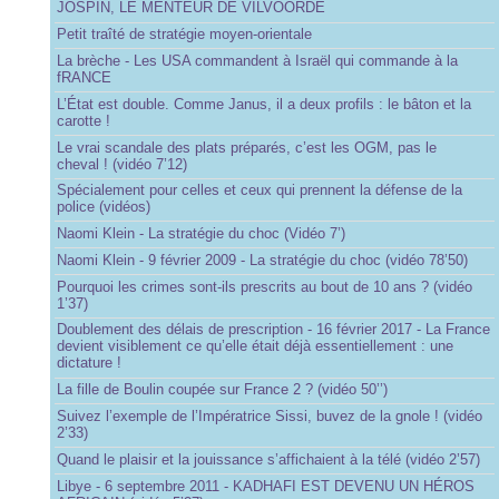
JOSPIN, LE MENTEUR DE VILVOORDE
Petit traîté de stratégie moyen-orientale
La brèche - Les USA commandent à Israël qui commande à la
fRANCE
L’État est double. Comme Janus, il a deux profils : le bâton et la
carotte !
Le vrai scandale des plats préparés, c’est les OGM, pas le
cheval ! (vidéo 7’12)
Spécialement pour celles et ceux qui prennent la défense de la
police (vidéos)
Naomi Klein - La stratégie du choc (Vidéo 7’)
Naomi Klein - 9 février 2009 - La stratégie du choc (vidéo 78’50)
Pourquoi les crimes sont-ils prescrits au bout de 10 ans ? (vidéo
1’37)
Doublement des délais de prescription - 16 février 2017 - La France
devient visiblement ce qu’elle était déjà essentiellement : une
dictature !
La fille de Boulin coupée sur France 2 ? (vidéo 50’’)
Suivez l’exemple de l’Impératrice Sissi, buvez de la gnole ! (vidéo
2’33)
Quand le plaisir et la jouissance s’affichaient à la télé (vidéo 2’57)
Libye - 6 septembre 2011 - KADHAFI EST DEVENU UN HÉROS