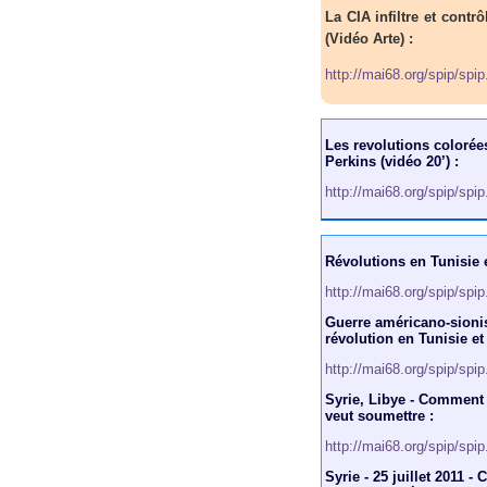
La CIA infiltre et contr
(Vidéo Arte) :
http://mai68.org/spip/spi
Les revolutions colorée
Perkins (vidéo 20’) :
http://mai68.org/spip/spi
Révolutions en Tunisie 
http://mai68.org/spip/spi
Guerre américano-sionist
révolution en Tunisie et
http://mai68.org/spip/spi
Syrie, Libye - Comment 
veut soumettre :
http://mai68.org/spip/spi
Syrie - 25 juillet 2011 