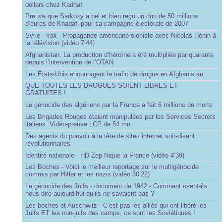
dollars chez Kadhafi
Preuve que Sarkozy a bel et bien reçu un don de 50 millions
d’euros de Khadafi pour sa campagne électorale de 2007
Syrie - Irak - Propagande américano-sioniste avec Nicolas Hénin à
la télévision (vidéo 7’44)
Afghanistan. La production d’héroïne a été multipliée par quarante
depuis l’intervention de l’OTAN
Les États-Unis encouragent le trafic de drogue en Afghanistan
QUE TOUTES LES DROGUES SOIENT LIBRES ET
GRATUITES !
Le génocide des algériens par la France a fait 6 millions de morts
Les Brigades Rouges étaient manipulées par les Services Secrets
italiens. Vidéo-preuve LCP de 54 mn.
Des agents du pouvoir à la tête de sites internet soit-disant
révolutionnaires
Identité nationale - HD Zep Nique la France (vidéo 4’39)
Les Boches - Voici le meilleur reportage sur le multigénocide
commis par Hitler et les nazis (vidéo 30’22)
Le génocide des Juifs - document de 1942 - Comment osent-ils
nous dire aujourd’hui qu’ils ne savaient pas ?
Les boches et Auschwitz - C’est pas les alliés qui ont libéré les
Juifs ET les non-juifs des camps, ce sont les Soviétiques !