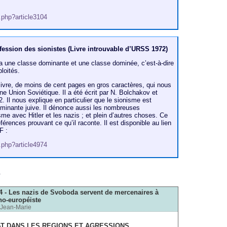
p.php?article3104
ession des sionistes (Livre introuvable d’URSS 1972)
y a une classe dominante et une classe dominée, c’est-à-dire
loités.
livre, de moins de cent pages en gros caractères, qui nous
nne Union Soviétique. Il a été écrit par N. Bolchakov et
. Il nous explique en particulier que le sionisme est
dominante juive. Il dénonce aussi les nombreuses
e avec Hitler et les nazis ; et plein d’autres choses. Ce
éférences prouvant ce qu’il raconte. Il est disponible au lien
F :
p.php?article4974
m
14 - Les nazis de Svoboda servent de mercenaires à
no-européiste
Jean-Marie
AT DANS LES REGIONS ET AGRESSIONS