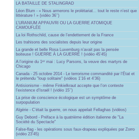
LA BATAILLE DE STALINGRAD
Léon Blum - « Nous armerons le prolétariat... tout le reste n’est que
littérature ! » (vidéo 36’’)
L’URANIUM APPAUVRI OU LA GUERRE ATOMIQUE
CAMOUFLÉE
La loi Rothschild, cause de l’endettement de la France
Les trahisons des socialistes depuis leur origine
La grande et belle Rosa Luxemburg n’avait pas la pensée
boiteuse ! GUERRE À LA GUERRE ! (vidéo 45’45)
A l’origine du 1
mai : Lucy Parsons, la veuve des martyrs de
er
Chicago
Canada - 25 octobre 2014 - Le terrorisme commandité par l’État et
le prétendu "loup solitaire" (vidéos 1’16 et 4’36)
Antisionisme - même Finkielkraut accepte que l’on conteste
l’existence d’Israël ! (vidéo 15’’)
La prise de conscience écologique est un symptôme de
surpopulation
Algérie - C’était la guerre, on nous appelait Fellaghas (vidéos)
Guy Debord - Préface à la quatrième édition italienne de "La
Société du Spectacle"
False-flag - les opérations sous faux-drapeau expliquées par Zorro
(vidéo 23’45)