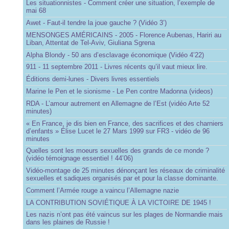
Les situationnistes - Comment créer une situation, l’exemple de
mai 68
Awet - Faut-il tendre la joue gauche ? (Vidéo 3’)
MENSONGES AMÉRICAINS - 2005 - Florence Aubenas, Hariri au
Liban, Attentat de Tel-Aviv, Giuliana Sgrena
Alpha Blondy - 50 ans d’esclavage économique (Vidéo 4’22)
911 - 11 septembre 2011 - Livres récents qu’il vaut mieux lire.
Éditions demi-lunes - Divers livres essentiels
Marine le Pen et le sionisme - Le Pen contre Madonna (videos)
RDA - L’amour autrement en Allemagne de l’Est (vidéo Arte 52
minutes)
« En France, je dis bien en France, des sacrifices et des charniers
d’enfants » Élise Lucet le 27 Mars 1999 sur FR3 - vidéo de 96
minutes
Quelles sont les moeurs sexuelles des grands de ce monde ?
(vidéo témoignage essentiel ! 44’06)
Vidéo-montage de 25 minutes dénonçant les réseaux de criminalité
sexuelles et sadiques organisés par et pour la classe dominante.
Comment l’Armée rouge a vaincu l’Allemagne nazie
LA CONTRIBUTION SOVIÉTIQUE À LA VICTOIRE DE 1945 !
Les nazis n’ont pas été vaincus sur les plages de Normandie mais
dans les plaines de Russie !