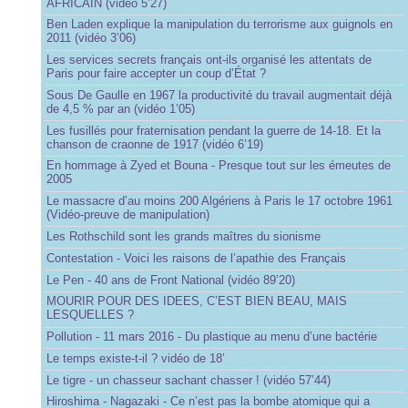
AFRICAIN (vidéo 5’27)
Ben Laden explique la manipulation du terrorisme aux guignols en
2011 (vidéo 3’06)
Les services secrets français ont-ils organisé les attentats de
Paris pour faire accepter un coup d’État ?
Sous De Gaulle en 1967 la productivité du travail augmentait déjà
de 4,5 % par an (vidéo 1’05)
Les fusillés pour fraternisation pendant la guerre de 14-18. Et la
chanson de craonne de 1917 (vidéo 6’19)
En hommage à Zyed et Bouna - Presque tout sur les émeutes de
2005
Le massacre d’au moins 200 Algériens à Paris le 17 octobre 1961
(Vidéo-preuve de manipulation)
Les Rothschild sont les grands maîtres du sionisme
Contestation - Voici les raisons de l’apathie des Français
Le Pen - 40 ans de Front National (vidéo 89’20)
MOURIR POUR DES IDEES, C’EST BIEN BEAU, MAIS
LESQUELLES ?
Pollution - 11 mars 2016 - Du plastique au menu d’une bactérie
Le temps existe-t-il ? vidéo de 18’
Le tigre - un chasseur sachant chasser ! (vidéo 57’44)
Hiroshima - Nagazaki - Ce n’est pas la bombe atomique qui a