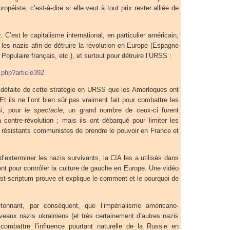
opéiste, c’est-à-dire si elle veut à tout prix rester alliée de
 C’est le capitalisme international, en particulier américain,
t les nazis afin de détruire la révolution en Europe (Espagne
Populaire français, etc.), et surtout pour détruire l’URSS :
p.php?article392
 défaite de cette stratégie en URSS que les Amerloques ont
 ils ne l’ont bien sûr pas vraiment fait pour combattre les
si, pour
le spectacle
, un grand nombre de ceux-ci furent
la contre-révolution ; mais ils ont débarqué pour limiter les
résistants communistes de prendre le pouvoir en France et
d’exterminer les nazis survivants, la CIA les a utilisés dans
nt pour contrôler la culture de gauche en Europe. Une vidéo
post-scriptum prouve et explique le comment et le pourquoi de
tonnant, par conséquent, que l’impérialisme américano-
uveaux nazis ukrainiens (et très certainement d’autres nazis
combattre l’influence pourtant naturelle de la Russie en