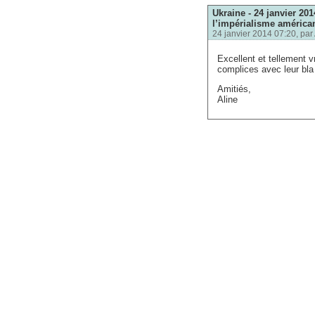
Ukraine - 24 janvier 20
l’impérialisme américa
24 janvier 2014 07:20, par
Excellent et tellement v
complices avec leur bla 
Amitiés,
Aline