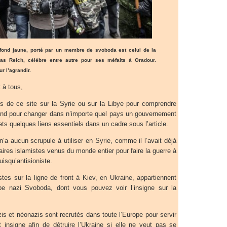
fond jaune, porté par un membre de svoboda est celui de la
as Reich, célèbre entre autre pour ses méfaits à Oradour.
r l’agrandir.
 à tous,
es de ce site sur la Syrie ou sur la Libye pour comprendre
end pour changer dans n’importe quel pays un gouvernement
ets quelques liens essentiels dans un cadre sous l’article.
n’a aucun scrupule à utiliser en Syrie, comme il l’avait déjà
aires islamistes venus du monde entier pour faire la guerre à
uisqu’antisioniste.
tes sur la ligne de front à Kiev, en Ukraine, appartiennent
pe nazi Svoboda, dont vous pouvez voir l’insigne sur la
zis et néonazis sont recrutés dans toute l’Europe pour servir
insigne afin de détruire l’Ukraine si elle ne veut pas se