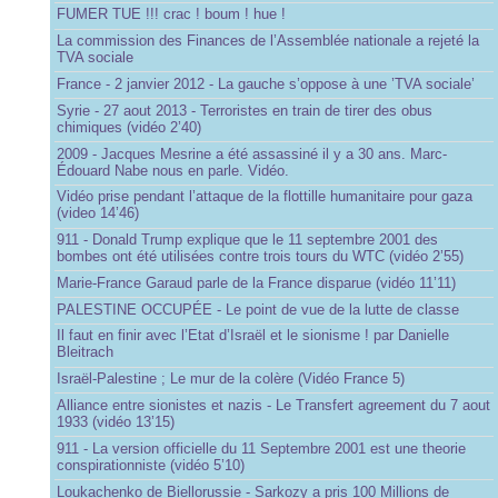
FUMER TUE !!! crac ! boum ! hue !
La commission des Finances de l’Assemblée nationale a rejeté la
TVA sociale
France - 2 janvier 2012 - La gauche s’oppose à une ’TVA sociale’
Syrie - 27 aout 2013 - Terroristes en train de tirer des obus
chimiques (vidéo 2’40)
2009 - Jacques Mesrine a été assassiné il y a 30 ans. Marc-
Édouard Nabe nous en parle. Vidéo.
Vidéo prise pendant l’attaque de la flottille humanitaire pour gaza
(video 14’46)
911 - Donald Trump explique que le 11 septembre 2001 des
bombes ont été utilisées contre trois tours du WTC (vidéo 2’55)
Marie-France Garaud parle de la France disparue (vidéo 11’11)
PALESTINE OCCUPÉE - Le point de vue de la lutte de classe
Il faut en finir avec l’Etat d’Israël et le sionisme ! par Danielle
Bleitrach
Israël-Palestine ; Le mur de la colère (Vidéo France 5)
Alliance entre sionistes et nazis - Le Transfert agreement du 7 aout
1933 (vidéo 13’15)
911 - La version officielle du 11 Septembre 2001 est une theorie
conspirationniste (vidéo 5’10)
Loukachenko de Biellorussie - Sarkozy a pris 100 Millions de