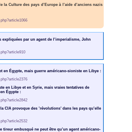
ôle la Culture des pays d’Europe à l’aide d’anciens nazis
p.php?article1066
s expliquées par un agent de l’imperialisme, John
p.php?article910
et en Égypte, mais guerre américano-sioniste en Libye :
p.php?article2376
e en Libye et en Syrie, mais vraies tentatives de
 en Égypte :
p.php?article2842
la CIA provoque des ’révolutions’ dans les pays qu’elle
p.php?article2532
- Ce tireur embusqué ne peut être qu’un agent américano-