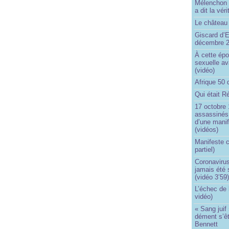
Mélenchon n
a dit la vér
Le château 
Giscard d’E
décembre 
À cette épo
sexuelle av
(vidéo)
Afrique 50 
Qui était R
17 octobre 
assassinés 
d’une manif
(vidéos)
Manifeste c
partiel)
Coronavirus
jamais été 
(vidéo 3’59
L’échec de 
vidéo)
« Sang juif 
dément s’ê
Bennett