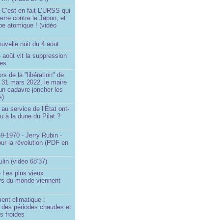
 C’est en fait L’URSS qui
erre contre le Japon, et
be atomique ! (vidéo
uvelle nuit du 4 aout
4 août vit la suppression
ges
rs de la "libération" de
 31 mars 2022, le maire
un cadavre joncher les
s)
au service de l’État ont-
eu à la dune du Pilat ?
9-1970 - Jerry Rubin -
ur la révolution (PDF en
ulin (vidéo 68’37)
 Les plus vieux
urs du monde viennent
ent climatique :
e des périodes chaudes et
s froides