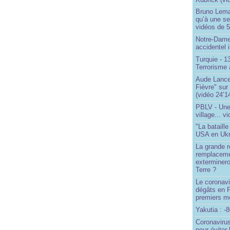
Bruno Lema
qu’à une seu
vidéos de 57
Notre-Dame
accidentel 
Turquie - 
Terrorisme 
Aude Lancel
Fièvre" sur
(vidéo 24’1
PBLV - Une
village... v
"La bataill
USA en Ukr
La grande ré
remplaceme
exterminero
Terre ?
Le coronavi
dégâts en 
premiers mo
Yakutia : -
Coronavirus
pour éviter 