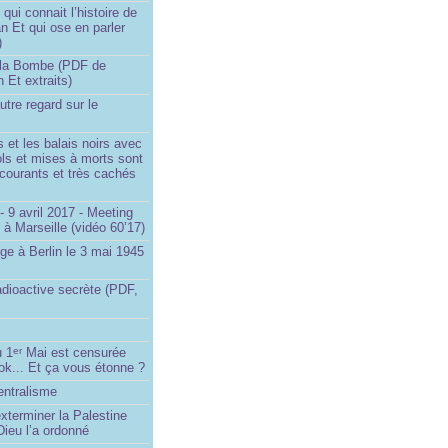
ui connait l’histoire de
an Et qui ose en parler
)
la Bombe (PDF de
n Et extraits)
utre regard sur le
et les balais noirs avec
iols et mises à morts sont
s courants et très cachés
 9 avril 2017 - Meeting
x à Marseille (vidéo 60’17)
ge à Berlin le 3 mai 1945
adioactive secrète (PDF,
u 1
Mai est censurée
er
ok... Et ça vous étonne ?
entralisme
exterminer la Palestine
ieu l’a ordonné