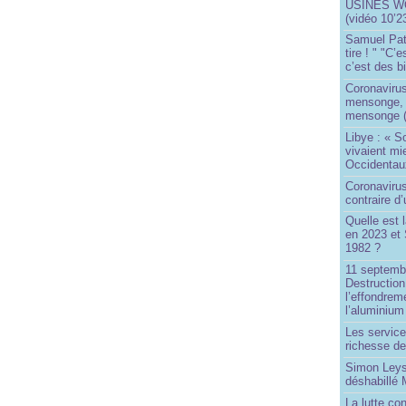
USINES WO
(vidéo 10’2
Samuel Paty 
tire ! " "C’
c’est des bi
Coronaviru
mensonge, l
mensonge (
Libye : « S
vivaient mi
Occidentaux
Coronavirus 
contraire d
Quelle est 
en 2023 et 
1982 ?
11 septembr
Destruction
l’effondrem
l’aluminium
Les service
richesse de
Simon Leys
déshabillé
La lutte co