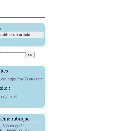
s
blier un article
:
ites :
8.org
http://mai68.org/spip
ite :
.org/spip3
même rubrique
3 jours après
… (vidéo 27’54)