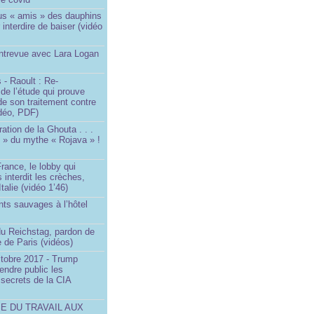
us « amis » des dauphins
 interdire de baiser (vidéo
Entrevue avec Lara Logan
 - Raoult : Re-
 de l’étude qui prouve
 de son traitement contre
idéo, PDF)
ration de la Ghouta . . .
it » du mythe « Rojava » !
rance, le lobby qui
 interdit les crèches,
talie (vidéo 1’46)
ts sauvages à l’hôtel
)
du Reichstag, pardon de
 de Paris (vidéos)
ctobre 2017 - Trump
endre public les
secrets de la CIA
SE DU TRAVAIL AUX