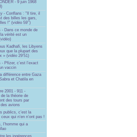
NDER - 9 juin 1968
3)
- Conflans : "Il tire, il
est des billes les gars,
lles !" (vidéo 59’’)
s - Dans ce monde de
a vérité est un
vidéo)
ous Kadhafi, les Libyens
eux que la plupart des
 » (vidéo 29’51)
- Pfizer, c’est l’exact
’un vaccin
la différence entre Gaza
Sabra et Chatila en
e 2001 - 911 -
 de la théorie de
ent des tours par
 des avions
s publics, c’est la
 ceux qui n’en n’ont pas !
, l’homme qui a
 Mao
ntre les ingérences