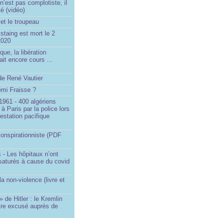
’est pas complotiste, il
ité (vidéo)
et le troupeau
staing est mort le 2
2020
que, la libération
ait encore cours ...
de René Vautier
émi Fraisse ?
1961 - 400 algériens
à Paris par la police lors
estation pacifique
onspirationniste (PDF
 - Les hôpitaux n’ont
saturés à cause du covid
)
la non-violence (livre et
» de Hitler : le Kremlin
tre excusé auprès de