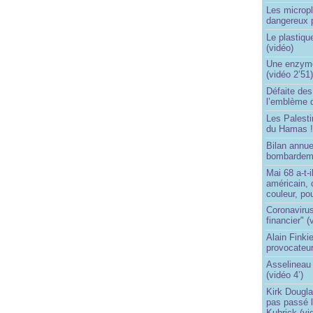
Les micropl
dangereux 
Le plastiqu
(vidéo)
Une enzyme 
(vidéo 2’51
Défaite de
l’emblème 
Les Palest
du Hamas 
Bilan annu
bombardeme
Mai 68 a-t-
américain, 
couleur, po
Coronavirus
financier" (
Alain Finki
provocateur
Asselineau 
(vidéo 4’)
Kirk Dougla
pas passé 
Kubrick (vi