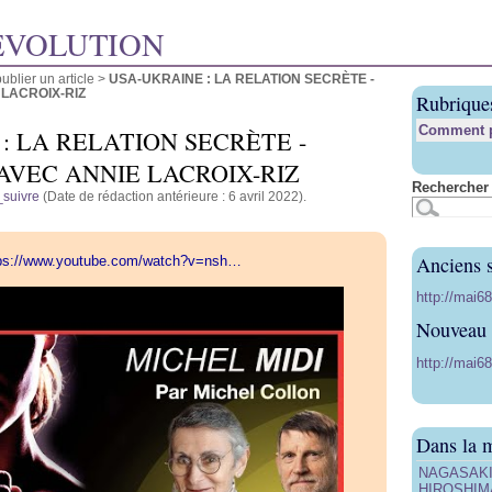
ÉVOLUTION
blier un article
>
USA-UKRAINE : LA RELATION SECRÈTE -
 LACROIX-RIZ
Rubrique
Comment pu
: LA RELATION SECRÈTE -
AVEC ANNIE LACROIX-RIZ
Rechercher 
_suivre
(Date de rédaction antérieure : 6 avril 2022).
Anciens s
ps://www.youtube.com/watch?v=nsh…
http://mai6
Nouveau s
http://mai68
Dans la 
NAGASAKI, 
HIROSHIMA