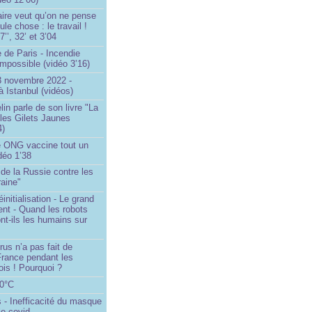
ire veut qu’on ne pense
le chose : le travail !
’’, 32’ et 3’04
 de Paris - Incendie
impossible (vidéo 3’16)
13 novembre 2022 -
à Istanbul (vidéos)
in parle de son livre "La
 les Gilets Jaunes
4)
 ONG vaccine tout un
idéo 1’38
e de la Russie contre les
aine"
initialisation - Le grand
nt - Quand les robots
nt-ils les humains sur
rus n’a pas fait de
France pendant les
is ! Pourquoi ?
80°C
 - Inefficacité du masque
le covid