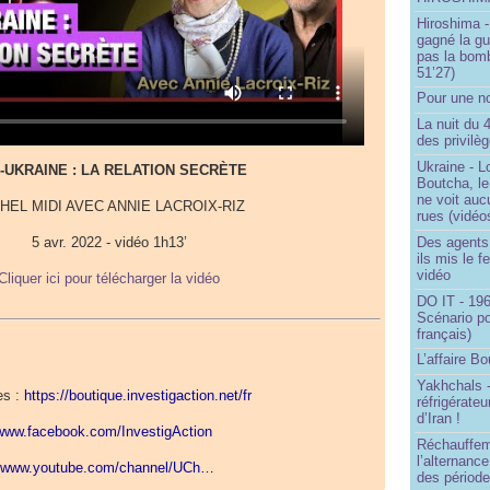
Hiroshima -
gagné la gu
pas la bom
51’27)
Pour une no
La nuit du 
des privilè
Ukraine - Lo
-UKRAINE : LA RELATION SECRÈTE
Boutcha, le
ne voit auc
HEL MIDI AVEC ANNIE LACROIX-RIZ
rues (vidéo
Des agents 
5 avr. 2022 - vidéo 1h13’
ils mis le f
vidéo
Cliquer ici pour télécharger la vidéo
DO IT - 196
Scénario po
français)
L’affaire Bo
Yakhchals -
es :
https://boutique.investigaction.net/fr
réfrigérate
d’Iran !
/www.facebook.com/InvestigAction
Réchauffem
l’alternanc
//www.youtube.com/channel/UCh…
des période