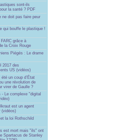
astiques sont-ils
pour la santé ? PDF
e ne doit pas faire peur
qui bouffe le plastique !
)
s FARC grâce à
de la Croix Rouge
iniens Piégés : Le drame
!
el 2017 des
nts US (vidéos)
il été un coup d’État
ou une révolution de
ur virer de Gaulle ?
 - Le complexe "digital
vidéo)
elkraut est un agent
 (vidéos)
et la loi Rothschild
s est mort mais "ils" ont
le Spartacus de Stanley
déo 12’06)