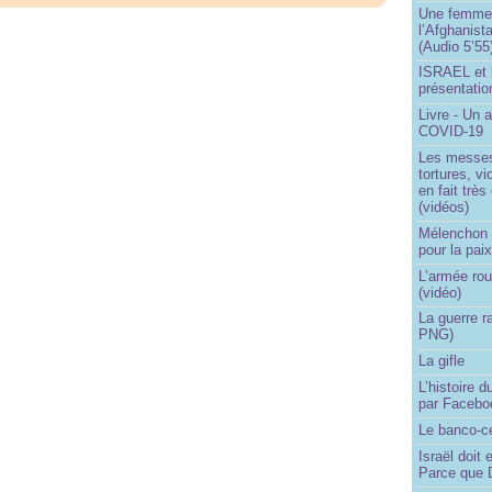
Une femme q
l’Afghanist
(Audio 5’55
ISRAEL et 
présentatio
Livre - Un a
COVID-19
Les messes 
tortures, v
en fait trè
(vidéos)
Mélenchon -
pour la pai
L’armée rou
(vidéo)
La guerre r
PNG)
La gifle
L’histoire d
par Facebo
Le banco-c
Israël doit 
Parce que D