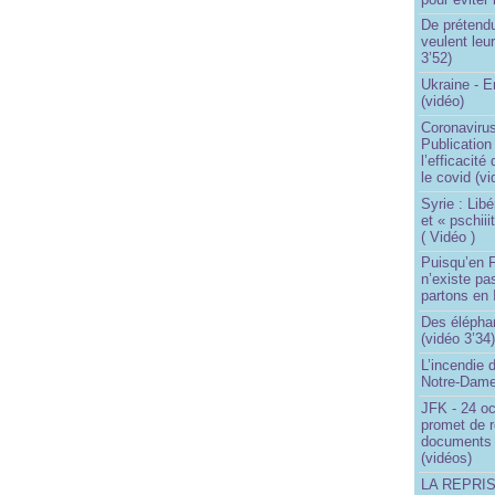
De prétend
veulent leur
3’52)
Ukraine - 
(vidéo)
Coronavirus
Publication
l’efficacité
le covid (v
Syrie : Libé
et « pschii
( Vidéo )
Puisqu’en F
n’existe pas
partons en I
Des éléphan
(vidéo 3’34
L’incendie 
Notre-Dame
JFK - 24 o
promet de r
documents 
(vidéos)
LA REPRI