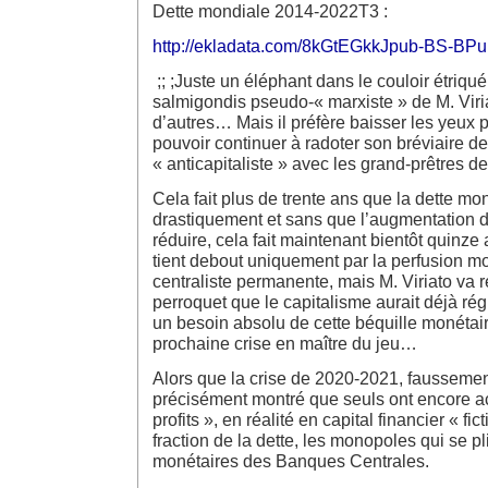
Dette mondiale 2014-2022T3 :
http://ekladata.com/8kGtEGkkJpub-BS-BP
;; ;Juste un éléphant dans le couloir étriqu
salmigondis pseudo-« marxiste » de M. Viria
d’autres… Mais il préfère baisser les yeux p
pouvoir continuer à radoter son bréviaire d
« anticapitaliste » avec les grand-prêtres 
Cela fait plus de trente ans que la dette m
drastiquement et sans que l’augmentation d
réduire, cela fait maintenant bientôt quinze
tient debout uniquement par la perfusion m
centraliste permanente, mais M. Viriato va
perroquet que le capitalisme aurait déjà rég
un besoin absolu de cette béquille monétair
prochaine crise en maître du jeu…
Alors que la crise de 2020-2021, faussemen
précisément montré que seuls ont encore a
profits », en réalité en capital financier « fi
fraction de la dette, les monopoles qui se pl
monétaires des Banques Centrales.