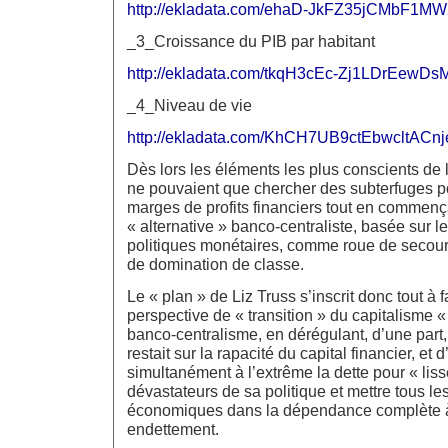
http://ekladata.com/ehaD-JkFZ35jCMbF1
_3_Croissance du PIB par habitant
http://ekladata.com/tkqH3cEc-Zj1LDrEewD
_4_Niveau de vie
http://ekladata.com/KhCH7UB9ctEbwcltACn
Dès lors les éléments les plus conscients de
ne pouvaient que chercher des subterfuges p
marges de profits financiers tout en commenç
« alternative » banco-centraliste, basée sur l
politiques monétaires, comme roue de secour
de domination de classe.
Le « plan » de Liz Truss s’inscrit donc tout à f
perspective de « transition » du capitalisme 
banco-centralisme, en dérégulant, d’une part,
restait sur la rapacité du capital financier, et 
simultanément à l’extrême la dette pour « lisse
dévastateurs de sa politique et mettre tous le
économiques dans la dépendance complète à 
endettement.