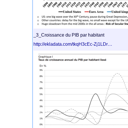
_3_Croissance du PIB par habitant
http://ekladata.com/tkqH3cEc-Zj1LDr…