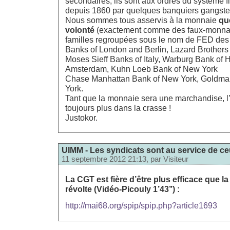
secondaires, ils sont aux ordres du système f
depuis 1860 par quelques banquiers gangste
Nous sommes tous asservis à la monnaie
qu
volonté
(exactement comme des faux-monna
familles regroupées sous le nom de FED des
Banks of London and Berlin, Lazard Brothers 
Moses Sieff Banks of Italy, Warburg Bank of
Amsterdam, Kuhn Loeb Bank of New York
Chase Manhattan Bank of New York, Goldma
York.
Tant que la monnaie sera une marchandise, l
toujours plus dans la crasse !
Justokor.
UIMM - Les syndicats sont au service de ceu
11 septembre 2012 21:13, par
Visiteur
La CGT est fière d’être plus efficace que la
révolte (Vidéo-Picouly 1’43’’) :
http://mai68.org/spip/spip.php?article1693