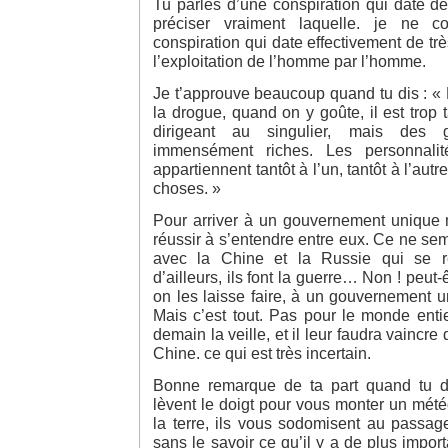
Tu parles d’une conspiration qui date d
préciser vraiment laquelle. je ne c
conspiration qui date effectivement de tr
l’exploitation de l’homme par l’homme.
Je t’approuve beaucoup quand tu dis : «
la drogue, quand on y goûte, il est trop t
dirigeant au singulier, mais des g
immensément riches. Les personnali
appartiennent tantôt à l’un, tantôt à l’aut
choses. »
Pour arriver à un gouvernement unique m
réussir à s’entendre entre eux. Ce ne sem
avec la Chine et la Russie qui se r
d’ailleurs, ils font la guerre… Non ! peut-ê
on les laisse faire, à un gouvernement u
Mais c’est tout. Pas pour le monde entie
demain la veille, et il leur faudra vaincre
Chine. ce qui est très incertain.
Bonne remarque de ta part quand tu di
lèvent le doigt pour vous monter un météor
la terre, ils vous sodomisent au passag
sans le savoir ce qu’il y a de plus impor