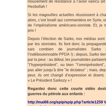
mouvement de résistance à l’avoir vaincu (et 
Hezbollah !
Si les magouilles actuelles réussissent à ch
alors, c’est Israël qui commandera en Syrie
de l’impérialisme américano-sioniste. Et, j
prix !
Depuis l’élection de Sarko, nos médias sont
par les sionistes. Ils font donc la propagand
sais combien de journalistes Sarko 
l’indéboulonnable PPDA !) ; depuis, Sarko tient
par la peur : au début, les journalistes parlaie
"l’hyperprésident", ou bien "l’omniprésident
pas aller jusqu’à dire "le dictateur" ; mais, d
peur, ils ont changé d’expression et disent,
« Le Président Sarkozy » !
Regardez donc cette courte vidéo dest
guerres du pétrole aux enfants :
http://mai68.org/spip/spip.php?article1259 Ve