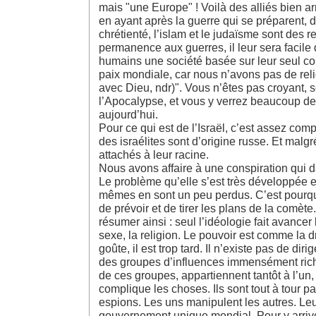
mais "une Europe" ! Voilà des alliés bien ar
en ayant après la guerre qui se préparent, 
chrétienté, l’islam et le judaïsme sont des 
permanence aux guerres, il leur sera facile
humains une société basée sur leur seul con
paix mondiale, car nous n’avons pas de re
avec Dieu, ndr)". Vous n’êtes pas croyant, so
l’Apocalypse, et vous y verrez beaucoup de
aujourd’hui.
Pour ce qui est de l’Israël, c’est assez comp
des israélites sont d’origine russe. Et malgré 
attachés à leur racine.
Nous avons affaire à une conspiration qui d
Le problème qu’elle s’est très développée e
mêmes en sont un peu perdus. C’est pourquoi 
de prévoir et de tirer les plans de la comè
résumer ainsi : seul l’idéologie fait avancer
sexe, la religion. Le pouvoir est comme la 
goûte, il est trop tard. Il n’existe pas de dir
des groupes d’influences immensément rich
de ces groupes, appartiennent tantôt à l’un, t
complique les choses. Ils sont tout à tour par
espions. Les uns manipulent les autres. Leu
gouvernement unique mondial. Pour y arriver