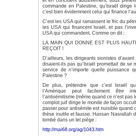
et en concluent abusivement, sous prétext
commande en Palestine, qu’Israël dirige l
c’est bien évidemment celui qui finance l’
C’est les USA qui ramassent le fric du pétrol
les USA qui financent Israël, et pas l’inve
USA qui commandent. Comme on dit :
LA MAIN QUI DONNE EST PLUS HAUT
REÇOIT !
D’ailleurs, les dirigeants sionistes d’avant 
disaient-ils pas qu’Israël promettait de se
service de n’importe quelle puissance qu
Palestine ?
De plus, prétendre que c’est Israël 
l’Amérique peut facilement être i
l’antisémitisme (même quand ce n’est pas le
complot juif dirige le monde de façon occult
passer pour antisémite est nuisible quand c
thèse inutile et fausse. Hassan Nasrallah 
tombé dans un tel piège :
http://mai68.org/ag/1043.htm