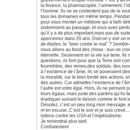
la finance, la pharmacopée, l’armement, l’idé
l’homme. Ils ne se contentent pas de le vouloi
tous les domaines en même temps. Pendant q
pour vous monter un météore qui à failli détru
sodomisent au passage, et vous avez perdu
qu’il y a de plus important,mais pas de suit
apercevrez dans 20 ans. Doit-on y voir un 
de étoiles, le "bien contre le mal" ? Semble-t
nous allons au fond des chose : eux ne cro
éternelle. Seulement en la vie sur terre. Ils
questions, ils font pour que la Terre soit co
fourmilière, des reines,des soldats, des ouvr
à l’existence de l’âme, ils se poseraient d
la moralité, sur le bien fondé des actions, et
des autres. Car admettre l’existence de l’â
l’autre est votre égal. Hors, ils ne pensen
leurs égaux, mais juste des pantins qu’ils f
éradiquer suivant le besoin comme le font l
Désolez, c’est un peu long mon message, et
m’en excuse..C’est le soir et je suis crevé
luttons contre les USA et l’impérialisme.
Je reviendrai plus tard.
Cordialement