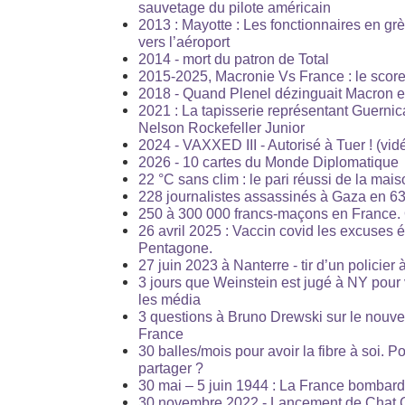
sauvetage du pilote américain
2013 : Mayotte : Les fonctionnaires en gr
vers l’aéroport
2014 - mort du patron de Total
2015-2025, Macronie Vs France : le score
2018 - Quand Plenel dézinguait Macron e
2021 : La tapisserie représentant Guernic
Nelson Rockefeller Junior
2024 - VAXXED III - Autorisé à Tuer ! (vi
2026 - 10 cartes du Monde Diplomatique
22 °C sans clim : le pari réussi de la mais
228 journalistes assassinés à Gaza en 633
250 à 300 000 francs-maçons en France.
26 avril 2025 : Vaccin covid les excuses é
Pentagone.
27 juin 2023 à Nanterre - tir d’un policier 
3 jours que Weinstein est jugé à NY pour 
les média
3 questions à Bruno Drewski sur le nouve
France
30 balles/mois pour avoir la fibre à soi. 
partager ?
30 mai – 5 juin 1944 : La France bombardé
30 novembre 2022 - Lancement de Chat