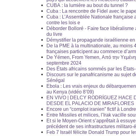
CUBA : la lumière au bout du tunnel ?
Cuba : La rencontre de Fidel avec le pape
Cuba : L’Assemblée Nationale française 
contre les lois e
Déborder Bolloré - Faire face li­bé­ra­lisme 
du livre
Démystifier la propagande israélienne e
De la PME à la multinationale, au moins 
françaises participent au commerce d’arm
De Yémen, From Yemen, Από την Υεμένη 
septembre 2024
Des États africains sommés par les États-
Discours sur le panafricanisme au sujet 
Sénégal
Ebola : Les vrais enjeux du débarquemen
au Kenya (vidéo 8’09)
EN VIVO | DELCY RODRÍGUEZ HACE
DESDE EL PALACIO DE MIRAFLORES
Encore un “complot iranien” fictif à Londre
Entre Missiles et milices, l’Irak vacille so
Et si le Moyen-Orient s’apprêtait à essuy
précédent de ses infrastructures militar
Feb 7 Israël félicite Donald Trump pour l