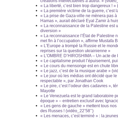
créations intellectuelles à autrui. » (vidéo
« La liberté, c’est bien trop dangereux ! » 
« La première victime de la guerre, c’est l
« La prise de Gaza-ville ne mènera pas à l
Hamas », aurait déclaré Eyal Zamir à huis
« La reconnaissance de la Palestine est u
diversion »
« La reconnaissance l’État de Palestine n
met fin à l’occupation », affirme Mustafa 
« L’Europe a trompé la Russie et le mond
reprises sur la question ukrainienne »
« L’OMBRE D’HIROSHIMA – Un acte de b
« Le capitalisme produit l’épuisement, pu
« Le cours du mensonge est en chute libre
« Le jazz, c’est de la musique arabe » (vi
« Le jour où les médias ont décidé que le 
respectable », par Jonathan Cook
« Le pire, c’est l’odeur des cadavres », 
Mayotte
« Le Venezuela est le grand laboratoire po
époque » – entretien exclusif avec Ignac
« Les gens de gauche » mettent tous nos 
des Russes ! (vidéo_22’58’’)
« Les menaces, c’est terminé » : la jeunes