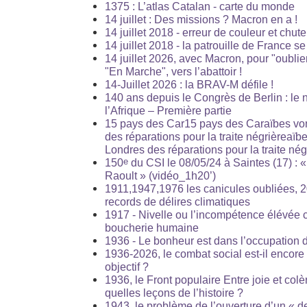
1375 : L’atlas Catalan - carte du monde
14 juillet : Des missions ? Macron en a !
14 juillet 2018 - erreur de couleur et chut
14 juillet 2018 - la patrouille de France s
14 juillet 2026, avec Macron, pour "oublier
"En Marche", vers l’abattoir !
14-Juillet 2026 : la BRAV-M défile !
140 ans depuis le Congrès de Berlin : le
l’Afrique – Première partie
15 pays des Car15 pays des Caraïbes von
des réparations pour la traite négrièreaïb
Londres des réparations pour la traite nég
e
150
du CSI le 08/05/24 à Saintes (17) : «
Raoult » (vidéo_1h20’)
1911,1947,1976 les canicules oubliées, 20
records de délires climatiques
1917 - Nivelle ou l’incompétence élévée 
boucherie humaine
1936 - Le bonheur est dans l’occupation 
1936-2026, le combat social est-il encore 
objectif ?
1936, le Front populaire Entre joie et colè
quelles leçons de l’histoire ?
1943, le problème de l’ouverture d’un « d