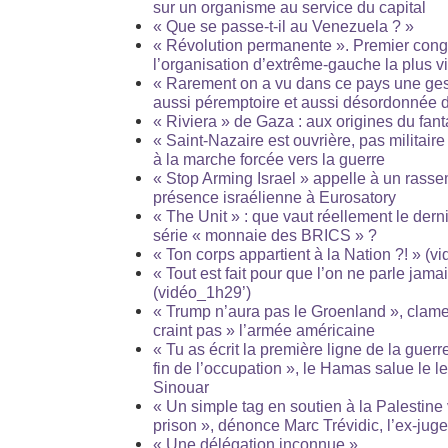
sur un organisme au service du capital
« Que se passe-t-il au Venezuela ? »
« Révolution permanente ». Premier cong
l’organisation d’extrême-gauche la plus 
« Rarement on a vu dans ce pays une gesti
aussi péremptoire et aussi désordonnée d
« Riviera » de Gaza : aux origines du f
« Saint-Nazaire est ouvrière, pas militaire
à la marche forcée vers la guerre
« Stop Arming Israel » appelle à un rass
présence israélienne à Eurosatory
« The Unit » : que vaut réellement le dern
série « monnaie des BRICS » ?
« Ton corps appartient à la Nation ?! » (vi
« Tout est fait pour que l’on ne parle jama
(vidéo_1h29’)
« Trump n’aura pas le Groenland », clam
craint pas » l’armée américaine
« Tu as écrit la première ligne de la guerre
fin de l’occupation », le Hamas salue le l
Sinouar
« Un simple tag en soutien à la Palestine v
prison », dénonce Marc Trévidic, l’ex-juge 
« Une délégation inconnue »