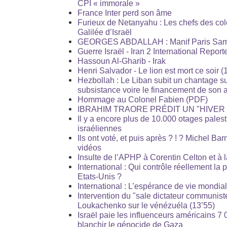
CPI « immorale »
France Inter perd son âme
Furieux de Netanyahu : Les chefs des col
Galilée d’Israël
GEORGES ABDALLAH : Manif Paris Sam
Guerre Israël - Iran 2 International Report
Hassoun Al-Gharib - Irak
Henri Salvador - Le lion est mort ce soir (
Hezbollah : Le Liban subit un chantage 
subsistance voire le financement de son
Hommage au Colonel Fabien (PDF)
IBRAHIM TRAORE PRÉDIT UN "HIVER 
Il y a encore plus de 10.000 otages pales
israéliennes
Ils ont voté, et puis après ? ! ? Michel Bar
vidéos
Insulte de l’APHP à Corentin Celton et à 
International : Qui contrôle réellement la 
Etats-Unis ?
International : L’espérance de vie mondia
Intervention du "sale dictateur communist
Loukachenko sur le vénézuéla (13’55)
Israël paie les influenceurs américains 7 
blanchir le génocide de Gaza