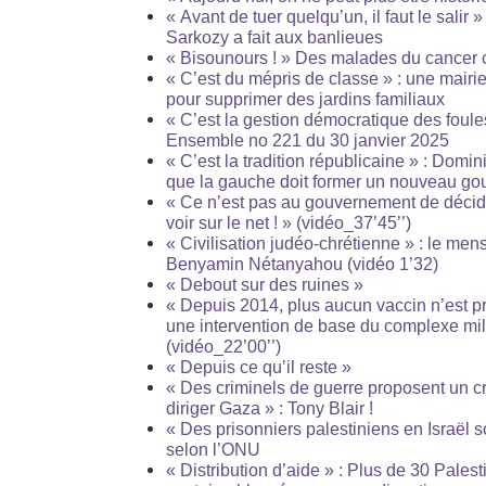
« Avant de tuer quelqu’un, il faut le salir 
Sarkozy a fait aux banlieues
« Bisounours ! » Des malades du cancer c
« C’est du mépris de classe » : une mairie
pour supprimer des jardins familiaux
« C’est la gestion démocratique des foul
Ensemble no 221 du 30 janvier 2025
« C’est la tradition républicaine » : Domi
que la gauche doit former un nouveau g
« Ce n’est pas au gouvernement de déci
voir sur le net ! » (vidéo_37’45’’)
« Civilisation judéo-chrétienne » : le me
Benyamin Nétanyahou (vidéo 1’32)
« Debout sur des ruines »
« Depuis 2014, plus aucun vaccin n’est pro
une intervention de base du complexe milit
(vidéo_22’00’’)
« Depuis ce qu’il reste »
« Des criminels de guerre proposent un c
diriger Gaza » : Tony Blair !
« Des prisonniers palestiniens en Israël so
selon l’ONU
« Distribution d’aide » : Plus de 30 Palest