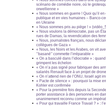
scénario de comédie noire, où le grotesque
orwellienne »
« Nous sommes en guerre ! Quoi qu’il en c
publique et en vies humaines – Banco-cent
en Ukraine
« Nous sommes pris au piège ! » (vidéo_5
« Nous voulons la démocratie, pas un État 
rues de Damas, la revendication des fe
« Nous, journalistes français, nous décla
collègues de Gaza »
« Nous, les Noirs et les Arabes, on vit av
’’basané’’ commette l’irréparable »
« On a basculé dans l’idiocratie » : quan
grimpent les échelon
« On n’a pas signé pour fabriquer des arm
salariés Renault face à un projet de drone
« On n’attend rien de l’ONU, Israël agit 
« Pacte de silence » : pourquoi la mise 
Kohler est confirmée
« Pour la première fois depuis la Second
porter assistance à des personnes en dan
unanimement reconnu comme un impératif
« Pour qui travaille France Travail ? » : l