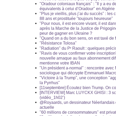
"Oradour coloniaux français" : "Il y a eu
équivalents à celui d’Oradour" en Algérie
"Plus je vieillis, plus j’ai du succès" : le
88 ans et prostituée "toujours heureuse"
"Pour nous, il est encore vivant, il est d
après la Marche de la Justice de Prigogine
peur de gagner en Ukraine ?
"Quand on a du bon sens, on est taxé de f
"Résistance Tolosa"
r
"Radiation" du P
Raoult : quelques précis
"Ravis de vous confirmer votre inscription"
nouvelle arnaque au faux abonnement diff
mentionne votre IBAN
"Un président a-normal" : rencontre avec 
sociologue qui décrypte Emmanuel Macro
"Victoire à la Trump", une conception "agg
la Pyrrhus"
[11septembre] Écoutez bien Trump. On co
[INTERVIEW] Marc LUYCKX GHISI : 3 scén
(vidéo_1h02’)
@Royaards, un dessinateur Néerlandais dé
actuelle
"60 millions de consommateurs" est priva