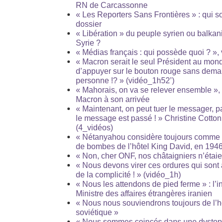
RN de Carcassonne
« Les Reporters Sans Frontières » : qui so
dossier
« Libération » du peuple syrien ou balkani
Syrie ?
« Médias français : qui possède quoi ? »,
« Macron serait le seul Président au mon
d’appuyer sur le bouton rouge sans dema
personne !? » (vidéo_1h52’)
« Mahorais, on va se relever ensemble 
Macron à son arrivée
« Maintenant, on peut tuer le messager, p
le message est passé ! » Christine Cotton,
(4_vidéos)
« Nétanyahou considère toujours comme 
de bombes de l’hôtel King David, en 194
« Non, cher ONF, nos châtaigniers n’éta
« Nous devons virer ces ordures qui sont 
de la complicité ! » (vidéo_1h)
« Nous les attendons de pied ferme » : l’i
Ministre des affaires étrangères iranien
« Nous nous souviendrons toujours de l’
soviétique »
« Nous sommes coincés dans une dystopi