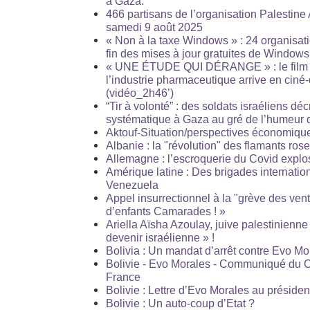
à Gaza.
466 partisans de l’organisation Palestine 
samedi 9 août 2025
« Non à la taxe Windows » : 24 organisati
fin des mises à jour gratuites de Windows
« UNE ÉTUDE QUI DÉRANGE » : le film qu
l’industrie pharmaceutique arrive en ciné-
(vidéo_2h46’)
“Tir à volonté” : des soldats israéliens dé
systématique à Gaza au gré de l’humeur d
Aktouf-Situation/perspectives économique
Albanie : la "révolution" des flamants ros
Allemagne : l’escroquerie du Covid explos
Amérique latine : Des brigades internation
Venezuela
Appel insurrectionnel à la "grève des ventr
d’enfants Camarades ! »
Ariella Aïsha Azoulay, juive palestinienne 
devenir israélienne » !
Bolivia : Un mandat d’arrêt contre Evo Mo
Bolivie - Evo Morales - Communiqué du 
France
Bolivie : Lettre d’Evo Morales au présiden
Bolivie : Un auto-coup d’Etat ?