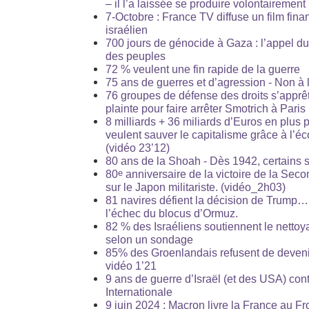
– il l’a laissée se produire volontairement
7-Octobre : France TV diffuse un film fina
israélien
700 jours de génocide à Gaza : l’appel 
des peuples
72 % veulent une fin rapide de la guerre
75 ans de guerres et d’agression - Non à 
76 groupes de défense des droits s’apprê
plainte pour faire arrêter Smotrich à Paris
8 milliards + 36 miliards d’Euros en plus po
veulent sauver le capitalisme grâce à l’é
(vidéo 23’12)
80 ans de la Shoah - Dès 1942, certains 
e
80
anniversaire de la victoire de la Se
sur le Japon militariste. (vidéo_2h03)
81 navires défient la décision de Trump… 
l’échec du blocus d’Ormuz.
82 % des Israéliens soutiennent le netto
selon un sondage
85% des Groenlandais refusent de deveni
vidéo 1’21
9 ans de guerre d’Israël (et des USA) con
Internationale
9 juin 2024 : Macron livre la France au Fr