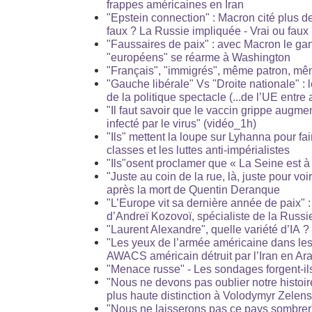
frappes américaines en Iran
"Epstein connection" : Macron cité plus de
faux ? La Russie impliquée - Vrai ou faux
"Faussaires de paix" : avec Macron le ga
"européens" se réarme à Washington
"Français", "immigrés", même patron, mê
"Gauche libérale" Vs "Droite nationale" :
de la politique spectacle (...de l’UE entre a
"Il faut savoir que le vaccin grippe augmen
infecté par le virus" (vidéo_1h)
"Ils" mettent la loupe sur Lyhanna pour fair
classes et les luttes anti-impérialistes
"Ils"osent proclamer que « La Seine est 
"Juste au coin de la rue, là, juste pour voi
après la mort de Quentin Deranque
"L’Europe vit sa dernière année de paix" :
d’Andreï Kozovoï, spécialiste de la Russi
"Laurent Alexandre", quelle variété d’IA ?
"Les yeux de l’armée américaine dans les 
AWACS américain détruit par l’Iran en Ar
"Menace russe" - Les sondages forgent-ils
"Nous ne devons pas oublier notre histoire
plus haute distinction à Volodymyr Zelen
"Nous ne laisserons pas ce pays sombrer