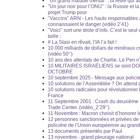
"Un grand malade mental" : la lettre qui a
"Un jour noir pour l’ONU" : la Russie et l
projet Trump pour
"Vaccins" ARN - Les hauts responsables 
connaissaient le danger (vidéo 2’41)
"Voici" sort une drole d’info. C’est le seul 
taille :
# La Stasi en rêvait, l’IA l’a fait !
10 000 milliards de dollars de minéraux c
(vidéo 50’’)
10 ans des attentats de Charlie. Le Pen n
10 MILITAIRES ISRAÉLIENS se sont D
OCTOBRE
10 septembre 2025 - Message aux policier
10 solutions de l’Assemblée ? On attend d
10 solutions radicales pour révolutionner
France
11 Septembre 2001 : Crash du deuxième a
Trade Center. (vidéo_2’29’’)
11-Novembre : Macron choisit d’honorer 
12 personnes sanctionnées et privées de le
policière de l’Union européenne au grand
13 documents présentés par Paul
13 novembre - grand pleurage national