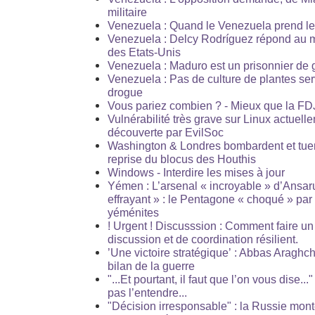
militaire
Venezuela : Quand le Venezuela prend l
Venezuela : Delcy Rodríguez répond au m
des Etats-Unis
Venezuela : Maduro est un prisonnier de g
Venezuela : Pas de culture de plantes ser
drogue
Vous pariez combien ? - Mieux que la FDJ
Vulnérabilité très grave sur Linux actuel
découverte par EvilSoc
Washington & Londres bombardent et tue
reprise du blocus des Houthis
Windows - Interdire les mises à jour
Yémen : L’arsenal « incroyable » d’Ansaru
effrayant » : le Pentagone « choqué » par 
yéménites
! Urgent ! Discusssion : Comment faire un 
discussion et de coordination résilient.
’Une victoire stratégique’ : Abbas Araghc
bilan de la guerre
"...Et pourtant, il faut que l’on vous dise.
pas l’entendre...
"Décision irresponsable" : la Russie mont