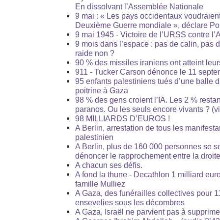
En dissolvant l’Assemblée Nationale
9 mai : « Les pays occidentaux voudraient
Deuxième Guerre mondiale », déclare Po
9 mai 1945 - Victoire de l’URSS contre l
9 mois dans l’espace : pas de calin, pas 
raide non ?
90 % des missiles iraniens ont atteint leur
911 - Tucker Carson dénonce le 11 septe
95 enfants palestiniens tués d’une balle d
poitrine à Gaza
98 % des gens croient l’IA. Les 2 % resta
paranos. Ou les seuls encore vivants ? (
98 MILLIARDS D’EUROS !
A Berlin, arrestation de tous les manifest
palestinien
A Berlin, plus de 160 000 personnes se 
dénoncer le rapprochement entre la droite 
A chacun ses défis.
A fond la thune - Decathlon 1 milliard eur
famille Mulliez
A Gaza, des funérailles collectives pour 
ensevelies sous les décombres
A Gaza, Israël ne parvient pas à supprimer 