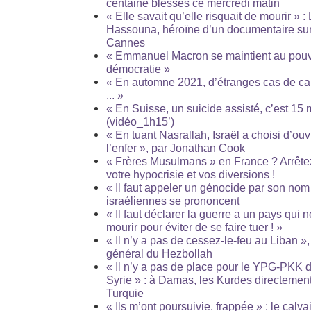
centaine blessés ce mercredi matin
« Elle savait qu’elle risquait de mourir » :
Hassouna, héroïne d’un documentaire su
Cannes
« Emmanuel Macron se maintient au pouvo
démocratie »
« En automne 2021, d’étranges cas de can
... »
« En Suisse, un suicide assisté, c’est 15 m
(vidéo_1h15’)
« En tuant Nasrallah, Israël a choisi d’ouv
l’enfer », par Jonathan Cook
« Frères Musulmans » en France ? Arrête
votre hypocrisie et vos diversions !
« Il faut appeler un génocide par son no
israéliennes se prononcent
« Il faut déclarer la guerre a un pays qui 
mourir pour éviter de se faire tuer ! »
« Il n’y a pas de cessez-le-feu au Liban »,
général du Hezbollah
« Il n’y a pas de place pour le YPG-PKK d
Syrie » : à Damas, les Kurdes directemen
Turquie
« Ils m’ont poursuivie, frappée » : le calva