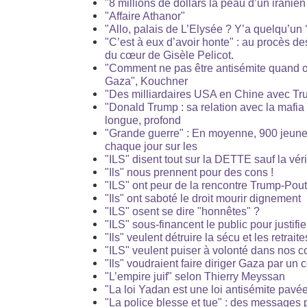
"8 millions de dollars la peau d’un iranien 
"Affaire Athanor"
"Allo, palais de L’Elysée ? Y’a quelqu’un
"C’est à eux d’avoir honte" : au procès de
du cœur de Gisèle Pelicot.
"Comment ne pas être antisémite quand on
Gaza", Kouchner
"Des milliardaires USA en Chine avec Tr
"Donald Trump : sa relation avec la mafia 
longue, profond
"Grande guerre" : En moyenne, 900 jeune
chaque jour sur les
"ILS" disent tout sur la DETTE sauf la véri
"Ils" nous prennent pour des cons !
"ILS" ont peur de la rencontre Trump-Pout
"Ils" ont saboté le droit mourir dignement
"ILS" osent se dire "honnêtes" ?
"ILS" sous-financent le public pour justifie
"Ils" veulent détruire la sécu et les retraite
"ILS" veulent puiser à volonté dans nos 
"Ils" voudraient faire diriger Gaza par un 
"L’empire juif" selon Thierry Meyssan
"La loi Yadan est une loi antisémite pavé
"La police blesse et tue" : des messages 