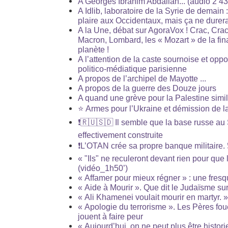
A Georges Ibrahim Abdallah... (audio 2’43
A Idlib, laboratoire de la Syrie de demain 
plaire aux Occidentaux, mais ça ne durer
A la Une, débat sur AgoraVox ! Crac, Crack
Macron, Lombard, les « Mozart » de la fin
planète !
A l’attention de la caste sournoise et oppo
politico-médiatique parisienne
A propos de l’archipel de Mayotte ...
A propos de la guerre des Douze jours
A quand une grève pour la Palestine simi
⭐️ Armes pour l’Ukraine et démission de 
❗️🇷🇺🇸🇩 Il semble que la base russe a
effectivement construite
❗️L’OTAN crée sa propre banque militaire. ❗
« "Ils" ne reculeront devant rien pour que 
(vidéo_1h50’)
« Affamer pour mieux régner » : une fres
« Aide à Mourir ». Que dit le Judaïsme sur
« Ali Khamenei voulait mourir en martyr. 
« Apologie du terrorisme ». Les Pères fou
jouent à faire peur
« Aujourd’hui, on ne peut plus être histori