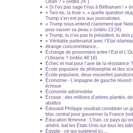
Liban ? » (vidéo 24")
« Si t’es pas sage t’iras à Bétharram ! » (v
« Tais-toi, la truie », « quelle question s
Trump s’en est pris aux journalistes.
« Trump sous-entend clairement que Netan
pour sauver sa peau » (vidéo 13’24)
« Trump, tu n’es pas le président, tu dois pa
« Véritable partenariat avec l’Etat islamiq
étrange concommitance...
Échange de prisonniers entre l’Est et L’O
l’Ukraine ? (vidéo 46’16)
Échec et mat pour l’axe de la résistance 
École populaire de philosophie et des sc
École populaire, deux nouvelles parution
Économie - L’espagne de gauche réussit l
échoue
Économie administrée
Écosse : des millions d’arbres plantés, des
abattus
Édouard Philippe voudrait constituer un g
bloc central pour gouverner la France (vi
Éducation féminine : L’Iran, ce pays qu’
arriéré, bat les États-Unis sur tous les tab
Égypte - ce qui surprend ici....