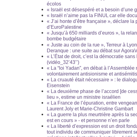
écolos
« Israël est désespéré et a besoin d’une g
« Israël n’aime pas la FINUL car elle doc
« J’ai honte d’être française », déclare la
d’EuroPalestine
« Jusqu’à 650 milliards d’euros », la rela
bombe budgétaire
« Juste au coin de la rue », Terreur à Lyo
Deranque : une suite au débat sur Agora
« L’État de droit, c’est la démocratie sans
(vidéo_32’43’’)
« La “loi Yadan”, en débat à l’Assemblée 
volontairement antisionisme et antisémit
« La cruauté était nécessaire » : le dialogu
Eisenstein
« La deuxième phase de l’accord [de cess
lieu », estime un ministre israélien
« La France de l’épuration, entre vengeanc
Laurent Joly et Marie-Christine Gambart
« La guerre la plus meurtrière après la 
est en cours » - et personne n’en parle
« La liberté d’expression est un droit fon
tout individu de communiquer librement s