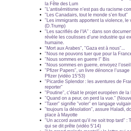
la Fête des Lum
"L’antisémitisme n’est pas du racisme co
"Les Canadairs, tout le monde s’en fout"
"Les immigrants apportent la violence, le 
(D.Trump)
"Les sacrifiés de l’IA" : dans son documen
révèle les coulisses d’une industrie qui ex
humaine.
"Mort aux Arabes", "Gaza est à nous"...
"Nous ne pouvons tuer que pour la France
"Nous sommes en guerre !" Bis
"Nous sommes en guerre, envoyez l’oseille
"Pfizer Papers", un livre dénonce l’usage
Pfizer (vidéo 15’53)
"Picardie Splendor : les aventures de Fra
reporter"
"Poutine", c’était le projet européen de la
"Quand on a peur, on perd la vue." (Nouve
"Taxer" signifie "voler" en langage vulgai
"toujours la désolation", assure Haladi, don
place à Mayotte
"Un accord avant qu’il ne soit trop tard"
qui se dit prête (vidéo 5’14)