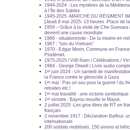
1944-2024 - Les mystères de la Méditerra
à l’Île des Sables
1945-2025 -MARCHE DU RÉGIMENT I
[Jeudi 8 mai 2025- 13 heures -Place de l
1959 – Grâce à la visite de Che Guevara 
devient une cause mondiale
1966 - situationniste - De la misère en mil
1967 : "loin du Vietnam"
1970 - Edgar Morin, Commune en France
Plodémet.
1975-2025 / Viêt Nam / Célébrations / Vic
1984 - George Orwell | Livre audio comple
er
1
juin 2024 - Un samedi de manifestati
la France contre le génocide à Gaza
er
1
mai : Pas un sou pour la guerre ! du fri
retraites etc.!
er
1
mai travaillé : une victoire symbolique
er
1
sinistre : Bayrou mouille le Mayot.
2 juillet 2025 -Les gros titres de RT en fra
français
2 novembre 1917 : Déclaration Balfour, un
internationale
200 soldats mobilisés, 150 avions et hélic