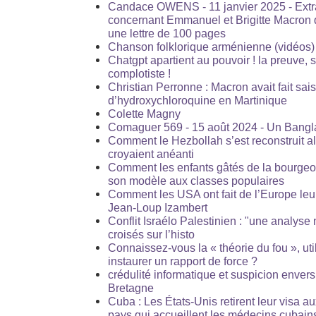
Candace OWENS - 11 janvier 2025 - Extr
concernant Emmanuel et Brigitte Macron qui
une lettre de 100 pages
Chanson folklorique arménienne (vidéos)
Chatgpt apartient au pouvoir ! la preuve, s
complotiste !
Christian Perronne : Macron avait fait sais
d’hydroxychloroquine en Martinique
Colette Magny
Comaguer 569 - 15 août 2024 - Un Bang
Comment le Hezbollah s’est reconstruit a
croyaient anéanti
Comment les enfants gâtés de la bourgeo
son modèle aux classes populaires
Comment les USA ont fait de l’Europe leur
Jean-Loup Izambert
Conflit Israélo Palestinien : "une analys
croisés sur l’histo
Connaissez-vous la « théorie du fou », ut
instaurer un rapport de force ?
crédulité informatique et suspicion enver
Bretagne
Cuba : Les États-Unis retirent leur visa a
pays qui accueillent les médecins cubain