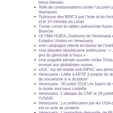
bleus blessés
Tollé de condamnations contre l’accord-ca
libanaises
Trahisons des BRICS par l’Inde et du Hez
er
et le 1
ministre du Liban
Trump convie le rabbin antisioniste Aaro
Blanche
ULTIMA HORA | Gobierno de Venezuela d
Estados Unidos en Venezuela
Une campagne infecte en faveur de l’extr
Une députée républicaine américaine : « 
prix du génocide à Gaza »
Une enquête pénale ouverte contre Tcho
envoyé aux globalistes russes
USA : raz-de-marée anti-AIPAC aux prim
Venezuela - Lettre à ARTE à propos du d
du socialisme à la dictature"
Venezuela - 30 juillet 2024 Les foyers de
la droite sont sous contrôle
Venezuela : L’attaque du CNE le 28 juillet
l’USAID
Venezuela : La confiscation par les USA d
est un acte de piraterie
Venezuela : L’opposition demande, de Mia