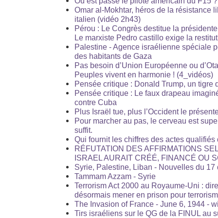
Où est passé le pilote américain du F15 ?
Omar al-Mokhtar, héros de la résistance 
italien (vidéo 2h43)
Pérou : Le Congrès destitue la présidente
Le marxiste Pedro castillo exige la restit
Palestine - Agence israélienne spéciale p
des habitants de Gaza
Pas besoin d’Union Européenne ou d’Otan
Peuples vivent en harmonie ! (4_vidéos)
Pensée critique : Donald Trump, un tigre 
Pensée critique : Le faux drapeau imaginé
contre Cuba
Plus Israël tue, plus l’Occident le présen
Pour marcher au pas, le cerveau est super
suffit.
Qui fournit les chiffres des actes qualifiés
RÉFUTATION DES AFFIRMATIONS SE
ISRAEL AURAIT CRÉÉ, FINANCÉ OU
Syrie, Palestine, Liban - Nouvelles du 1
Tammam Azzam - Syrie
Terrorism Act 2000 au Royaume-Uni : dire 
désormais mener en prison pour terroris
The Invasion of France - June 6, 1944 - w
Tirs israéliens sur le QG de la FINUL au 