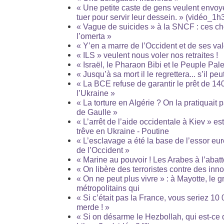
« Une petite caste de gens veulent envoyer
tuer pour servir leur dessein. » (vidéo_1h
« Vague de suicides » à la SNCF : ces ch
l’omerta »
« Y’en a marre de l’Occident et de ses val
« ILS » veulent nous voler nos retraites !
« Israël, le Pharaon Bibi et le Peuple Pales
« Jusqu’à sa mort il le regrettera... s’il peu
« La BCE refuse de garantir le prêt de 140
l’Ukraine »
« La torture en Algérie ? On la pratiquait 
de Gaulle »
« L’arrêt de l’aide occidentale à Kiev » e
trêve en Ukraine - Poutine
« L’esclavage a été la base de l’essor eur
de l’Occident »
« Marine au pouvoir ! Les Arabes à l’abatto
« On libère des terroristes contre des inn
« On ne peut plus vivre » : à Mayotte, le g
métropolitains qui
« Si c’était pas la France, vous seriez 10 
merde ! »
« Si on désarme le Hezbollah, qui est-ce 