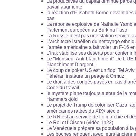
La productivité du capital diminue parce 
travail augmente
la réaction d’Élisabeth Borne devant des
pas
La réponse explosive de Nathalie Yamb à
Parlement européen au Burkina Faso
La Russie n’est pas une station service a
L’architecte israélien du nettoyage ethniq
l’armée américaine a fait voler un F-16 en
L’Irak stabilise ses déserts pour contenir 
Le "Monsieur Anti-blanchiment" De L’UE 
Blanchiment D’argent !
Le coup de poker US est un flop, Tel Avi
Téhéran instaure un péage à Ormuz
Le droit à des congés payés en cas d’arrê
Code du travail
le mystère plane toujours autour de la mo
Hammarskjöld
Le projet de Trump de coloniser Gaza rap
e
américaines ratées du XIX
siècle
Le RN est au service de l’oligarchie et des
Le Roi et l’Oiseau (vidéo 1h22)
Le Vénézuela prépare sa population à la g
Les boches renouent avec leurs ancienne